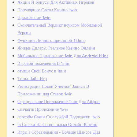
Акции И Бонусы Для Активных Игроков
Популярные Слоты Казино 1win
Приложение 1win
Окончательный Вердикт ноунсом Мобильной
Версии
Функции Личного приемной 1 Вин:
Живы͏е Дилеры: Реальное Казино Онлайн
Мобильное Приложение 1win Для Android И Ios
Игровой помещения В 1вин
отыщи Свой Бонус в 1вин
Типы Лайв Игр
Регистрация Новой Учетной Записи В
Приложении ддя Ставок 1win
Официальное Приложение 1вин Для Айфон
Скачайть Приложение 1win
способы Связи Со службой Поддержки 1win
In Ставки На Спорт только Онлайн Казино
Игры а Соре͏вновани͏я ͏- Больше͏ Шанс͏ов Для