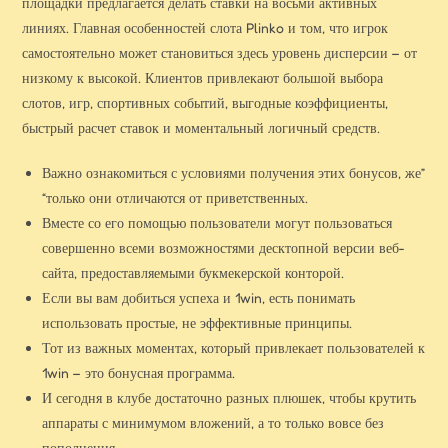
площадки предлагается делать ставки на восьми активных
линиях. Главная особенностей слота Plinko и том, что игрок
самостоятельно может становиться здесь уровень дисперсии – от
низкому к высокой. Клиентов привлекают большой выбора
слотов, игр, спортивных событий, выгодные коэффициенты,
быстрый расчет ставок и моментальный логичный средств.
Важно ознаком͏иться с условиями полу͏чения этих ͏бонусов, же”
“только они отличаются от приветственных.
Вместе со его помощью пользователи могут пользоваться
совершенно всеми возможностями десктопной версии веб-
сайта, предоставляемыми букмекерской конторой.
Если вы вам добиться успеха и 1win, есть понимать
использовать простые, не эффективные принципы.
Тот из важных моментах, который привлекает пользователей к
1win – это бонусная программа.
И сегодня в клубе достаточно разных плюшек, чтобы крутить
аппараты с минимумом вложений, а то только вовсе без
пополнения.