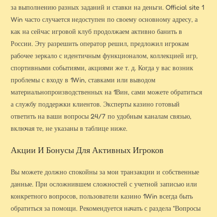
за выполнению разных заданий и ставки на деньги. Official site 1
Win часто случается недоступен по своему основному адресу, а
как на сейчас игровой клуб продолжаем активно банить в
России. Эту разрешить оператор решил, предложил игрокам
рабочее зеркало с идентичным функционалом, коллекцией игр,
спортивными событиями, акциями же т. д. Когда у вас возник
проблемы с входу в 1Win, ставками или выводом
материальнопроизводственных на 1Вин, сами можете обратиться
а службу поддержки клиентов. Эксперты казино готовый
ответить на ваши вопросы 24/7 по удобным каналам связью,
включая те, не указаны в таблице ниже.
Акции И Бонусы Для Активных Игроков
Вы можете должно спокойны за мои транзакции и собственные
данные. При осложнившем сложностей с учетной записью или
конкретного вопросов, пользователи казино 1Win всегда быть
обратиться за помощи. Рекомендуется начать с раздела “Вопросы