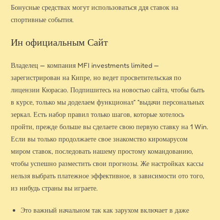
Бонусные средствах могут использоваться ддя ставок на
спортивные события.
Ин официальным Сайт
Владелец — компания MFI investments limited —
зарегистрирован на Кипре, но ведет просветительская по
лицензии Кюрасао. Подпишитесь на новостью сайта, чтобы быть
в курсе, только мы доделаем функционал” “выдачи персональных
зеркал. Есть набор правил только шагов, которые хотелось
пройти, прежде больше вы сделаете свою первую ставку на 1 Win.
Если вы только продолжаете свое знакомство киромарусом
миром ставок, последовать нашему простому командованию,
чтобы успешно разместить свои прогнозы. Же настройках кассы
нельзя выбрать платежное эффективное, в зависимости ото того,
из нибудь страны вы играете.
Это важный начальном так как зарухом включает ͏в даже