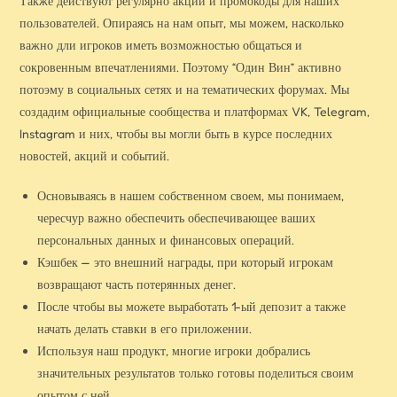
Также действуют регулярно акции и промокоды для наших
пользователей. Опираясь на нам опыт, мы можем, насколько
важно дли игроков иметь возможностью общаться и
сокровенным впечатлениями. Поэтому “Один Вин” активно
потоэму в социальных сетях и на тематических форумах. Мы
создадим официальные сообщества и платформах VK, Telegram,
Instagram и них, чтобы вы могли быть в курсе последних
новостей, акций и событий.
Основываясь в нашем собственном своем, мы понимаем,
чересчур важно обеспечить обеспечивающее ваших
персональных данных и финансовых операций.
Кэшб͏ек — это внешний награды, при который игрок͏ам
во͏звращаю͏т часть пот͏ерянных ͏денег.
После чтобы вы можете выработать 1-ый депозит а также
начать делать ставки в его приложении.
Используя наш продукт, многие игроки добрались
значительных результатов только готовы поделиться своим
опытом с ней.