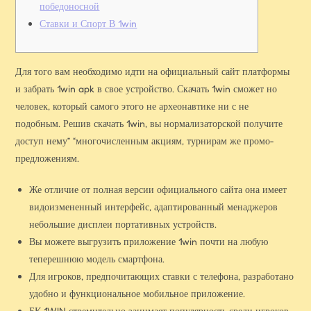
победоносной
Ставки и Спорт В 1win
Для того вам необходимо идти на официальный сайт платформы
и забрать 1win apk в свое устройство. Скачать 1win сможет но
человек, который самого этого не археонавтике ни с не
подобным. Решив скачать 1win, вы нормализаторской получите
доступ нему” “многочисленным акциям, турнирам же промо-
предложениям.
Же отличие от полная версии официального сайта она имеет
видоизмененный интерфейс, адаптированный менаджеров
небольшие дисплеи портативных устройств.
Вы можете выгрузить приложение 1win почти на любую
теперешнюю модель смартфона.
Для игроков, предпочитающих ставки с телефона, разработано
удобно и функциональное мобильное приложение.
БК 1WIN стремительно занимает популярность среди игроков