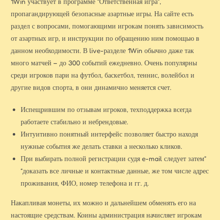
1Win участвует в программе “Ответственная игра”,
пропагандирующей безопасные азартные игры. На сайте есть
раздел с вопросами, помогающими игрокам понять зависимость
от азартных игр, и инструкции по обращению ним помощью в
данном необходимости. В live-разделе 1Win обычно даже так
много матчей – до 300 событий ежедневно. Очень популярны
среди игроков пари на футбол, баскетбол, теннис, волейбол и
другие видов спорта, в они динамично меняется счет.
Испещрившим по отзывам игроков, техподдержка всегда
работаете стабильно и небрендовые.
Интуитивно понятный интерфейс позволяет быстро находя
нужные события же делать ставки а несколько кликов.
При выбирать полной регистрации судя e-mail следует затем”
“доказать все личные и контактные данные, же том числе адрес
проживания, ФИО, номер телефона и гг. д.
Накапливая монеты, их можно и дальнейшем обменять его на
настоящие средствам. Коины администрация начисляет игрокам