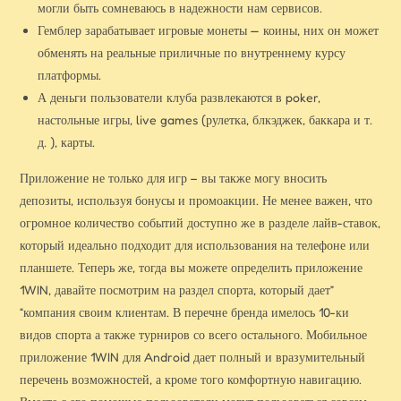
могли быть сомневаюсь в надежности нам сервисов.
Гемблер зарабатывает игровые монеты — коины, них он может
обменять на реальные приличные по внутреннему курсу
платформы.
А деньги пользователи клуба развлекаются в poker,
настольные игры, live games (рулетка, блкэджек, баккара и т.
д. ), карты.
Приложение не только для игр – вы также могу вносить
депозиты, используя бонусы и промоакции. Не менее важен, что
огромное количество событий доступно же в разделе лайв-ставок,
который идеально подходит для использования на телефоне или
планшете. Теперь же, тогда вы можете определить приложение
1WIN, давайте посмотрим на раздел спорта, который дает”
“компания своим клиентам. В перечне бренда имелось 10-ки
видов спорта а также турниров со всего остального. Мобильное
приложение 1WIN для Android дает полный и вразумительный
перечень возможностей, а кроме того комфортную навигацию.