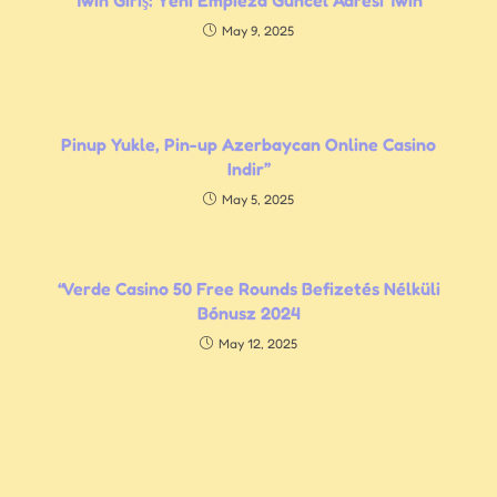
“1win Giriş: Yeni Empieza Güncel Adresi 1win”
May 9, 2025
Pinup Yukle, Pin-up Azerbaycan Online Casino
Indir”
May 5, 2025
“Verde Casino 50 Free Rounds Befizetés Nélküli
Bónusz 2024
May 12, 2025