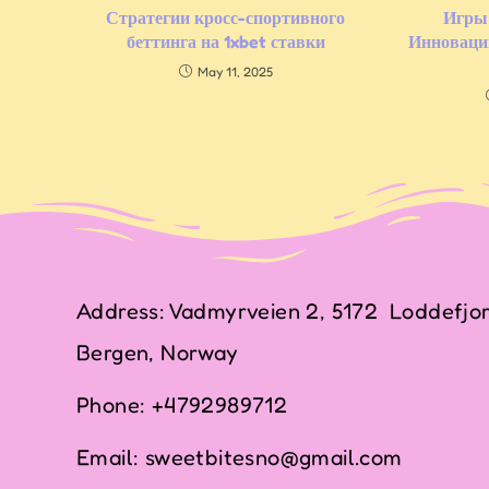
Стратегии кросс-спортивного
Игры
беттинга на 1xbet ставки
Инноваци
May 11, 2025
Address: Vadmyrveien 2, 5172 Loddefjo
Bergen, Norway
Phone: +4792989712
Email: sweetbitesno@gmail.com