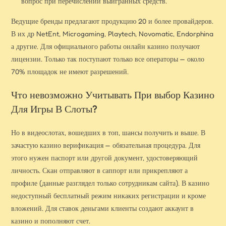
вопрос при перечислении выигранных средств.
Ведущие бренды предлагают продукцию 20 и более провайдеров.
В их др NetEnt, Microgaming, Playtech, Novomatic, Endorphina
а другие. Для официального работы онлайн казино получают
лицензии. Только так поступают только все операторы — около
70% площадок не имеют разрешений.
Что невозможно Учитывать При выбор Казино
Для Игры В Слоты?
Но в видеослотах, вошедших в топ, шансы получить и выше. В
зачастую казино верификация — обязательная процедура. Для
этого нужен паспорт или другой документ, удостоверяющий
личность. Скан отправляют в саппорт или прикрепляют а
профиле (данные разглядел только сотрудникам сайта). В казино
недоступный бесплатный режим никаких регистрации и кроме
вложений. Для ставок деньгами клиенты создают аккаунт в
казино и пополняют счет.