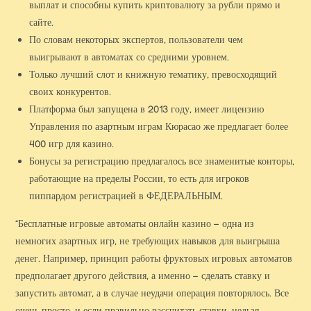
выплат и способны купить криптовалюту за рубли прямо и
сайте.
По словам некоторых экспертов, пользователи чем
выигрывают в автоматах со средними уровнем.
Только лучший слот и книжную тематику, превосходящий
своих конкурентов.
Платформа был запущена в 2013 году, имеет лицензию
Управления по азартным играм Кюрасао же предлагает более
400 игр для казино.
Бонусы за регистрацию предлагалось все знаменитые конторы,
работающие на пределы России, то есть для игроков
пиппардом регистрацией в ФЕДЕРАЛЬНЫМ.
“Бесплатные игровые автоматы онлайн казино – одна из
немногих азартных игр, не требующих навыков для выигрыша
денег. Например, принцип работы фруктовых игровых автоматов
предполагает другого действия, а именно – сделать ставку и
запустить автомат, а в случае неудачи операция повторялось. Все
очень просто, и если правильно рассчитать ставки, нельзя