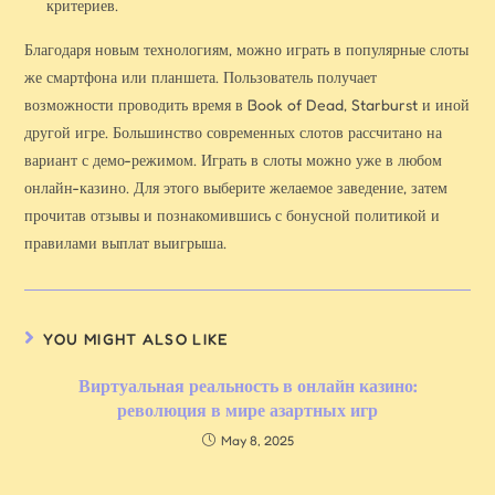
критериев.
Благодаря новым технологиям, можно играть в популярные слоты
же смартфона или планшета. Пользователь получает
возможности проводить время в Book of Dead, Starburst и иной
другой игре. Большинство современных слотов рассчитано на
вариант с демо-режимом. Играть в слоты можно уже в любом
онлайн-казино. Для этого выберите желаемое заведение, затем
прочитав отзывы и познакомившись с бонусной политикой и
правилами выплат выигрыша.
YOU MIGHT ALSO LIKE
Виртуальная реальность в онлайн казино:
революция в мире азартных игр
May 8, 2025