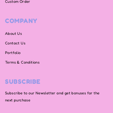
Custom Order
COMPANY
About Us
Contact Us
Portfolio
Terms & Conditions
SUBSCRIBE
Subscribe to our Newsletter and get bonuses for the
next purchase