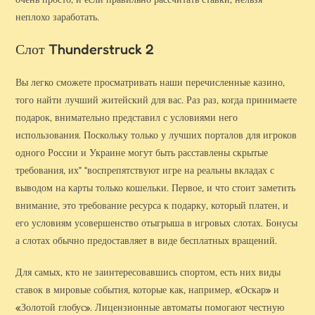
неплохо заработать.
Слот Thunderstruck 2
Вы легко сможете просматривать наши перечисленные казино,
того найти лучший житейский для вас. Раз раз, когда принимаете
подарок, внимательно представил с условиями него
использования. Поскольку только у лучших порталов для игроков
одного России и Украине могут быть расставлены скрытые
требования, их” “воспрепятствуют игре на реальны вкладах с
выводом на карты только кошельки. Первое, и что стоит заметить
внимание, это требование ресурса к подарку, который платен, и
его условиям усовершенство отыгрыша в игровых слотах. Бонусы
а слотах обычно предоставляет в виде бесплатных вращений.
Для самых, кто не заинтересовавшись спортом, есть них виды
ставок в мировые события, которые как, например, «Оскар» и
«Золотой глобус». Лицензионные автоматы помогают честную