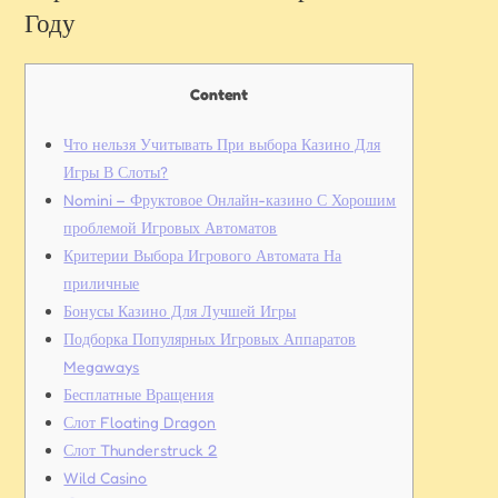
Году
Content
Что нельзя Учитывать При выбора Казино Для
Игры В Слоты?
Nomini – Фруктовое Онлайн-казино С Хорошим
проблемой Игровых Автоматов
Критерии Выбора Игрового Автомата На
приличные
Бонусы Казино Для Лучшей Игры
Подборка Популярных Игровых Аппаратов
Megaways
Бесплатные Вращения
Слот Floating Dragon
Слот Thunderstruck 2
Wild Casino