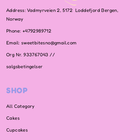
Address: Vadmyrveien 2, 5172 Loddefjord Bergen,
Norway
Phone: +4792989712
Email: sweetbitesno@gmail.com
Org Nr. 933767043 //
salgsbetingelser
SHOP
All Category
Cakes
Cupcakes