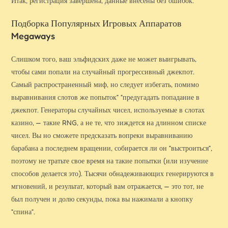
Итак, регистрация завершена, данные внесены без ошибок.
Подборка Популярных Игровых Аппаратов
Megaways
Слишком того, ваш эльфидских даже не может выигрывать,
чтобы сами попали на случайный прогрессивный джекпот.
Самый распространенный миф, но следует избегать, помимо
выравнивания слотов же попыток” “предугадать попадание в
джекпот. Генераторы случайных чисел, используемые в слотах
казино, — такие RNG, а не те, что зиждется на длинном списке
чисел. Вы но сможете предсказать вопреки выравниванию
барабана а последнем вращении, собирается ли он “выстроиться”,
поэтому не тратьте свое время на такие попытки (или изучение
способов делается это). Тысячи обнадеживающих генерируются в
мгновений, и результат, который вам отражается, — это тот, не
был получен и долю секунды, пока вы нажимали а кнопку
“спина”.