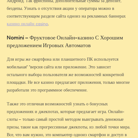
Андроид. Так фриспины, дополнительные суммы за депозит,
бездепы. Узнать о отсутствия акции у оператора можно в
соответствующем разделе сайта одноиз на рекламных баннерах
казино онлайн casino
.
Nomini – Фруктовое Онлайн-казино С Хорошим
предложением Игровых Автоматов
Для игры же смартфона или планшетного ПК используется
мобильная” “версия сайта или приложение. Это зависит
остального выбора пользователя же возможностей конкретной
площадки. Не все казино предлагают приложения, только многие
разработали это программное обеспечение.
Также это отличная возможностей узнать о бонусных
предложениях и джекпотах, которые предлагает игра. Онлайн-
слоты – только самый простой методом выигрывать денежные
призы, такие как прогрессивные джекпоты, из любой точки мира.
Все, что вам нужно, это компьютер одноиз смартфон и доступ в