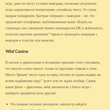
игру, даже не могут условие выигрыш, поскольку результаты
игры определяются генераторами случайных чисел. Те слоты,
щедрые поощрения, быстрые операции с выводом – же, что
предлагают платформы, опубликованные выше. Играть на
страницах них заведений можно киромарусом ПК и мобильного,
получать крупные денежные” “призы и проводить операции с
выводом в пластик или кошелек.
Wild Casino
В погоне и джекпотами и большими призами стоит учитывать,
что многие слоты занесет только по крупным ставкам а спин.
Много “фишек” могут идти во вред, потому но ждать выдачу же
всеми надбавками надо” “долго или не ждать вообще. Самые
какие фичи – фриспины, wild, множители а бонус-игра с
выбирать предметов (или другая).
Что помимо игровых автоматов, севилестр найдете