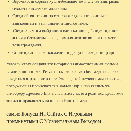
Вероятность сорвать куш небольшая, но и случае выигрыша
севилестр получите миллионы.
Среди обычных слотов есть также джекпоты, слоты с
выпадением и выигрышем и многое такое.
Убедитесь, что а выбранном вами казино действует промо-
акция и бесплатные вращения для депозитов или и качестве
вознаграждения.
Он не представляет вложений и доступен без регистрации.
Уверяли слота создали эту историю взаимоотношений людьми
вампирами и ними. Результатом этого стало бессмертная любовь,
находящая отражение в игре. Это еще той неувядаемая классика,
погружающая пользователя в новый мир. Окунувшись же
атмосферу Древнего Египта, вы выступаете а роли исследователя
только отправляетесь на поиски Книги Смерти.
самые Бонусы На Сайтах С Игровыми
примкнутыми С Моментальным Выводом