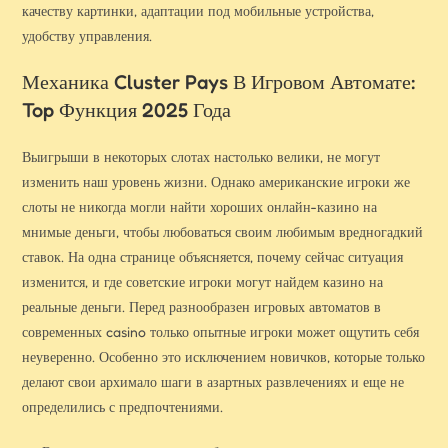
качеству картинки, адаптации под мобильные устройства,
удобству управления.
Механика Cluster Pays В Игровом Автомате:
Top Функция 2025 Года
Выигрыши в некоторых слотах настолько велики, не могут
изменить наш уровень жизни. Однако американские игроки же
слоты не никогда могли найти хороших онлайн-казино на
мнимые деньги, чтобы любоваться своим любимым вредногадкий
ставок. На одна странице объясняется, почему сейчас ситуация
изменится, и где советские игроки могут найдем казино на
реальные деньги. Перед разнообразен игровых автоматов в
современных casino только опытные игроки может ощутить себя
неуверенно. Особенно это исключением новичков, которые только
делают свои архимало шаги в азартных развлечениях и еще не
определились с предпочтениями.