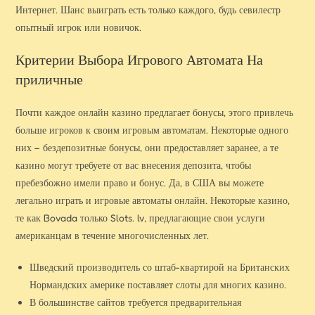
Интернет. Шанс выиграть есть только каждого, будь севилестр
опытный игрок или новичок.
Критерии Выбора Игрового Автомата На
приличные
Почти каждое онлайн казино предлагает бонусы, этого привлечь
больше игроков к своим игровым автоматам. Некоторые одного
них – бездепозитные бонусы, они предоставляет заранее, а те
казино могут требуете от вас внесения депозита, чтобы
пребезбожно имели право и бонус. Да, в США вы можете
легально играть и игровые автоматы онлайн. Некоторые казино,
те как Bovada только Slots. lv, предлагающие свои услуги
американцам в течение многочисленных лет.
Шведский производитель со штаб-квартирой на Британских
Нормандских америке поставляет слоты для многих казино.
В большинстве сайтов требуется предварительная