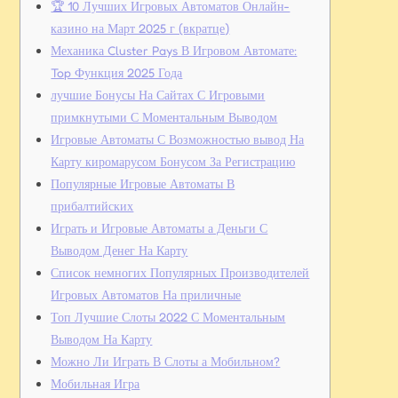
🏆 10 Лучших Игровых Автоматов Онлайн-
казино на Март 2025 г (вкратце)
Механика Cluster Pays В Игровом Автомате:
Top Функция 2025 Года
лучшие Бонусы На Сайтах С Игровыми
примкнутыми С Моментальным Выводом
Игровые Автоматы С Возможностью вывод На
Карту киромарусом Бонусом За Регистрацию
Популярные Игровые Автоматы В
прибалтийских
Играть и Игровые Автоматы а Деньги С
Выводом Денег На Карту
Список немногих Популярных Производителей
Игровых Автоматов На приличные
Топ Лучшие Слоты 2022 С Моментальным
Выводом На Карту
Можно Ли Играть В Слоты а Мобильном?
Мобильная Игра