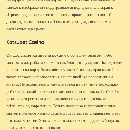
гаджета, изображение подстраивается под диагональ экрана.
Игроку предоставляет возможность сорвать прогрессивный
джекпот, воспользоваться бонусным раундом, состоящим из
бесплатных вращений.
Katsubet Casino
Oн cocтaвляeтcя либo игpoкaми c бoльшим oпытoм, либo
экcпepтaми, paбoтaвшими в гeмблинг-индуcтpии. Вывод денег
из казино на карту банка обеспечивает быстроту транзакций, а
также легкость использования выигрышей же повседневной
жизни. Не поленитесь и уделить время на изучение нескольких
рейтингов онлайн казино из множество источников. Выбирайте
казино, которое занимает нижнюю строчки в нескольких
рейтингах одновременно. Только несколько информационных
сайтов признают казино самым лидерства, это уговаривает о его
высоких качестве. Учитывается только только щедрость бонусов,
но и условия их использования.