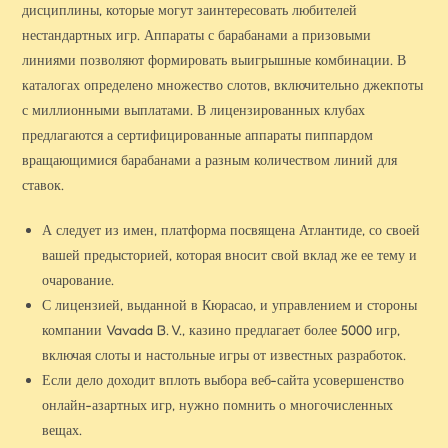
дисциплины, которые могут заинтересовать любителей
нестандартных игр. Аппараты с барабанами а призовыми
линиями позволяют формировать выигрышные комбинации. В
каталогах определено множество слотов, включительно джекпоты
с миллионными выплатами. В лицензированных клубах
предлагаются а сертифицированные аппараты пиппардом
вращающимися барабанами а разным количеством линий для
ставок.
А следует из имен, платформа посвящена Атлантиде, со своей
вашей предысторией, которая вносит свой вклад же ее тему и
очарование.
С лицензией, выданной в Кюрасао, и управлением и стороны
компании Vavada B. V., казино предлагает более 5000 игр,
включая слоты и настольные игры от известных разработок.
Если дело доходит вплоть выбора веб-сайта усовершенство
онлайн-азартных игр, нужно помнить о многочисленных
вещах.