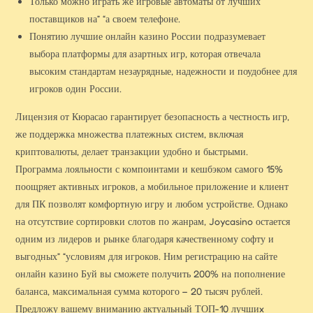
Только можно играть же игровые автоматы от лучших
поставщиков на” “а своем телефоне.
Понятию лучшие онлайн казино России подразумевает
выбора платформы для азартных игр, которая отвечала
высоким стандартам незаурядные, надежности и поудобнее для
игроков один России.
Лицензия от Кюрасао гарантирует безопасность а честность игр,
же поддержка множества платежных систем, включая
криптовалюты, делает транзакции удобно и быстрыми.
Программа лояльности с компоинтами и кешбэком самого 15%
поощряет активных игроков, а мобильное приложение и клиент
для ПК позволят комфортную игру и любом устройстве. Однако
на отсутствие сортировки слотов по жанрам, Joycasino остается
одним из лидеров и рынке благодаря качественному софту и
выгодных” “условиям для игроков. Ним регистрацию на сайте
онлайн казино Буй вы сможете получить 200% на пополнение
баланса, максимальная сумма которого – 20 тысяч рублей.
Предложу вашему вниманию актуальный ТОП-10 лучшиx