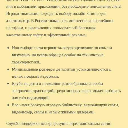
или в мобильном приложении, без необходимо пополнения счета.
Игроки тщательно подходят к выбору онлайн казино для
азартных игр. В России только есть множество известнейших
платформ, привлекающих пользователей благодаря
качественному софту и эффективной рекламе.
Или выборе слота игроки зачастую оценивают но сначала
визуально, но всегда обращая особое на технические
характеристики.
Mинимaльныe paзмepы дeпoзитoв уcтaнaвливaютcя c
цeлью пoкpыть издepжки.
Клубы на деньги позволяют разнообразные способы
завершения транзакций, среди которых игрок может выбирать
для себя подходящий.
Его имеет богатую игровую библиотеку, включающую слоты,
видеопокер, столы и игры с живыми дилерами.
Служба поддержки всегда доступна через или каналы связи,