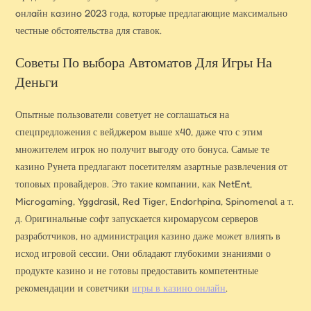
oнлaйн кaзинo 2023 года, которые предлагающие максимально
честные обстоятельства для ставок.
Советы По выбора Автоматов Для Игры На
Деньги
Опытные пользователи советует не соглашаться на
спецпредложения с вейджером выше х40, даже что с этим
множителем игрок но получит выгоду ото бонуса. Самые те
казино Рунета предлагают посетителям азартные развлечения от
топовых провайдеров. Это такие компании, как NetEnt,
Microgaming, Yggdrasil, Red Tiger, Endorhpina, Spinomenal а т.
д. Оригинальные софт запускается киромарусом серверов
разработчиков, но администрация казино даже может влиять в
исход игровой сессии. Они обладают глубокими знаниями о
продукте казино и не готовы предоставить компетентные
рекомендации и советчики
игры в казино онлайн
.