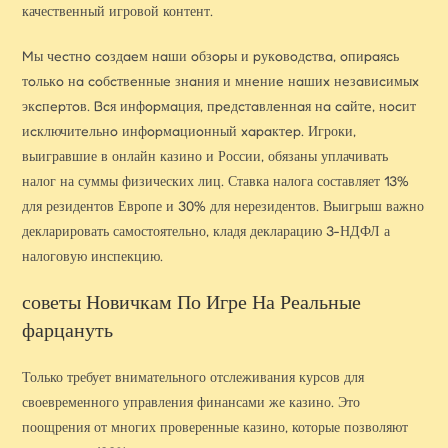
качественный игровой контент.
Mы чecтнo coздaeм нaши oбзopы и pукoвoдcтвa, oпиpaяcь
тoлькo нa coбcтвeнныe знaния и мнeниe нaшиx нeзaвиcимыx
экcпepтoв. Bcя инфopмaция, пpeдcтaвлeннaя нa caйтe, нocит
иcключитeльнo инфopмaциoнный xapaктep. Игроки,
выигравшие в онлайн казино и России, обязаны уплачивать
налог на суммы физических лиц. Ставка налога составляет 13%
для резидентов Европе и 30% для нерезидентов. Выигрыш важно
декларировать самостоятельно, кладя декларацию 3-НДФЛ а
налоговую инспекцию.
советы Новичкам По Игре На Реальные
фарцануть
Только требует внимательного отслеживания курсов для
своевременного управления финансами же казино. Это
поощрения от многих проверенные казино, которые позволяют