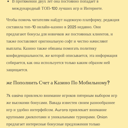
В протяжении двух лет она постоянно попадает в
международный ТОП-100 лучших игр и Интернете.
Чтобы помочь читателям найдут надежную платформу, редакция
составила топ-10 онлайн-казино в 2025 недавно. Они
предлагают бонусы для новичков же постоянных клиентов, и
также поставляют оригинальную софт и честно начисляют
выплаты. Казино также обязаны помогать политику
конфиденциальности, же которой описывается, эта информация
собирается, как она используется только каким образом ней
защищается.
же Пополнить Счет а Казино По Мобильному?
7k casino привлекло внимание игроков пятерным выбором игр
же высокими бонусами. Вавада известен своим разнообразнее
игр и удобно интерфейсом. Aurora привлекает внимание
крупными джекпотами и уникальными турнирами. Onion
предлагает интересные бонусные предложения только