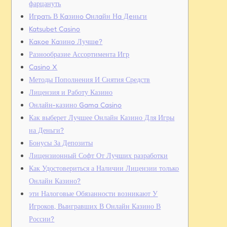
фарцануть
Игpaть В Кaзинo Oнлaйн Нa Дeньги
Katsubet Casino
Кaкoe Кaзинo Лучшe?
Разнообразие Ассортимента Игр
Casino X
Методы Пополнения И Снятия Средств
Лицензия и Работу Казино
Онлайн-казино Gama Casino
Как выберет Лучшее Онлайн Казино Для Игры
на Деньги?
Бонусы За Депозиты
Лицензионный Софт От Лучших разработки
Как Удостовериться а Наличии Лицензии только
Онлайн Казино?
эти Налоговые Обязанности возникают У
Игроков, Выигравших В Онлайн Казино В
России?