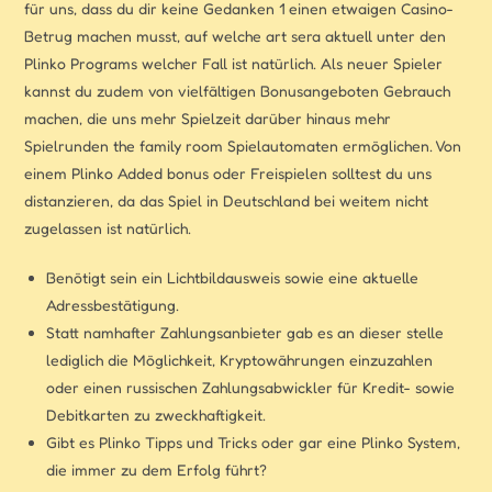
für uns, dass du dir keine Gedanken 1 einen etwaigen Casino-
Betrug machen musst, auf welche art sera aktuell unter den
Plinko Programs welcher Fall ist natürlich. Als neuer Spieler
kannst du zudem von vielfältigen Bonusangeboten Gebrauch
machen, die uns mehr Spielzeit darüber hinaus mehr
Spielrunden the family room Spielautomaten ermöglichen. Von
einem Plinko Added bonus oder Freispielen solltest du uns
distanzieren, da das Spiel in Deutschland bei weitem nicht
zugelassen ist natürlich.
Benötigt sein ein Lichtbildausweis sowie eine aktuelle
Adressbestätigung.
Statt namhafter Zahlungsanbieter gab es an dieser stelle
lediglich die Möglichkeit, Kryptowährungen einzuzahlen
oder einen russischen Zahlungsabwickler für Kredit- sowie
Debitkarten zu zweckhaftigkeit.
Gibt es Plinko Tipps und Tricks oder gar eine Plinko System,
die immer zu dem Erfolg führt?