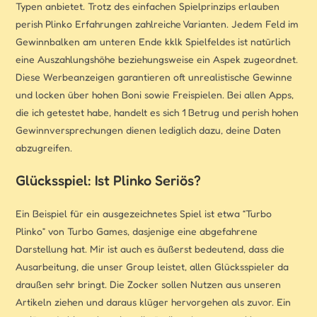
Typen anbietet. Trotz des einfachen Spielprinzips erlauben
perish Plinko Erfahrungen zahlreiche Varianten. Jedem Feld im
Gewinnbalken am unteren Ende kklk Spielfeldes ist natürlich
eine Auszahlungshöhe beziehungsweise ein Aspek zugeordnet.
Diese Werbeanzeigen garantieren oft unrealistische Gewinne
und locken über hohen Boni sowie Freispielen. Bei allen Apps,
die ich getestet habe, handelt es sich 1 Betrug und perish hohen
Gewinnversprechungen dienen lediglich dazu, deine Daten
abzugreifen.
Glücksspiel: Ist Plinko Seriös?
Ein Beispiel für ein ausgezeichnetes Spiel ist etwa “Turbo
Plinko” von Turbo Games, dasjenige eine abgefahrene
Darstellung hat. Mir ist auch es äußerst bedeutend, dass die
Ausarbeitung, die unser Group leistet, allen Glücksspieler da
draußen sehr bringt. Die Zocker sollen Nutzen aus unseren
Artikeln ziehen und daraus klüger hervorgehen als zuvor. Ein