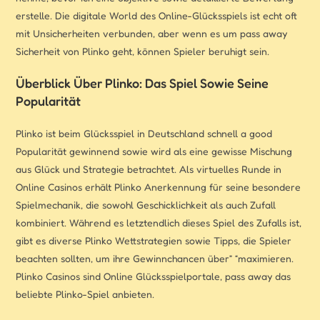
erstelle. Die digitale World des Online-Glücksspiels ist echt oft
mit Unsicherheiten verbunden, aber wenn es um pass away
Sicherheit von Plinko geht, können Spieler beruhigt sein.
Überblick Über Plinko: Das Spiel Sowie Seine
Popularität
Plinko ist beim Glücksspiel in Deutschland schnell a good
Popularität gewinnend sowie wird als eine gewisse Mischung
aus Glück und Strategie betrachtet. Als virtuelles Runde in
Online Casinos erhält Plinko Anerkennung für seine besondere
Spielmechanik, die sowohl Geschicklichkeit als auch Zufall
kombiniert. Während es letztendlich dieses Spiel des Zufalls ist,
gibt es diverse Plinko Wettstrategien sowie Tipps, die Spieler
beachten sollten, um ihre Gewinnchancen über” “maximieren.
Plinko Casinos sind Online Glücksspielportale, pass away das
beliebte Plinko-Spiel anbieten.