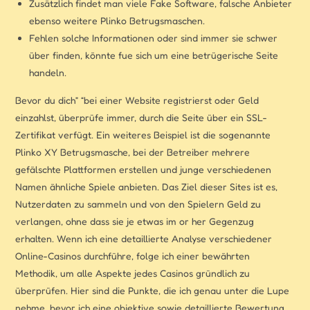
Zusätzlich findet man viele Fake Software, falsche Anbieter
ebenso weitere Plinko Betrugsmaschen.
Fehlen solche Informationen oder sind immer sie schwer
über finden, könnte fue sich um eine betrügerische Seite
handeln.
Bevor du dich” “bei einer Website registrierst oder Geld
einzahlst, überprüfe immer, durch die Seite über ein SSL-
Zertifikat verfügt. Ein weiteres Beispiel ist die sogenannte
Plinko XY Betrugsmasche, bei der Betreiber mehrere
gefälschte Plattformen erstellen und junge verschiedenen
Namen ähnliche Spiele anbieten. Das Ziel dieser Sites ist es,
Nutzerdaten zu sammeln und von den Spielern Geld zu
verlangen, ohne dass sie je etwas im or her Gegenzug
erhalten. Wenn ich eine detaillierte Analyse verschiedener
Online-Casinos durchführe, folge ich einer bewährten
Methodik, um alle Aspekte jedes Casinos gründlich zu
überprüfen. Hier sind die Punkte, die ich genau unter die Lupe
nehme, bevor ich eine objektive sowie detaillierte Bewertung