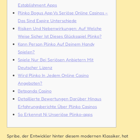
Establishment Apps
Plinko Bogus App Vs Seriöse Online Casinos –
Das Sind Expire Unterschiede
Risiken Und Nebenwirkungen: Auf Welche
Weise Sicher Ist Dieses Glücksspiel Plinko?
Kann Person Plinko Auf Deinem Handy
Spielen?
Spiele Nur Bei Seriösen Anbietern Mit
Deutscher Lizenz
Wird Plinko In Jedem Online Casino
Angeboten?
Betpanda Casino
Detaillierte Bewertungen Darüber Hinaus
Erfahrungsberichte Über Plinko Casinos
So Erkennst Ni Unseriöse Plinko-apps
Spribe, der Entwickler hinter diesem modernen Klassiker, hat