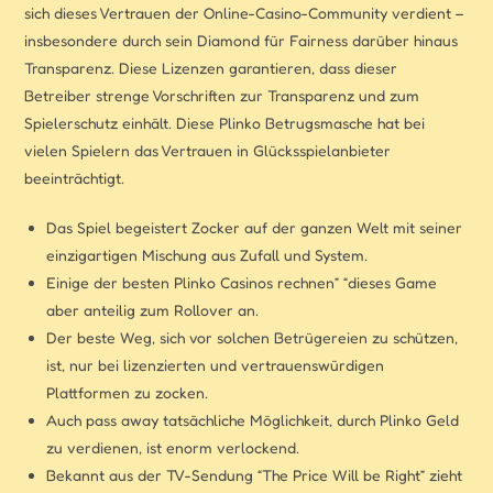
sich dieses Vertrauen der Online-Casino-Community verdient –
insbesondere durch sein Diamond für Fairness darüber hinaus
Transparenz. Diese Lizenzen garantieren, dass dieser
Betreiber strenge Vorschriften zur Transparenz und zum
Spielerschutz einhält. Diese Plinko Betrugsmasche hat bei
vielen Spielern das Vertrauen in Glücksspielanbieter
beeinträchtigt.
Das Spiel begeistert Zocker auf der ganzen Welt mit seiner
einzigartigen Mischung aus Zufall und System.
Einige der besten Plinko Casinos rechnen” “dieses Game
aber anteilig zum Rollover an.
Der beste Weg, sich vor solchen Betrügereien zu schützen,
ist, nur bei lizenzierten und vertrauenswürdigen
Plattformen zu zocken.
Auch pass away tatsächliche Möglichkeit, durch Plinko Geld
zu verdienen, ist enorm verlockend.
Bekannt aus der TV-Sendung “The Price Will be Right” zieht