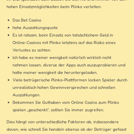
hohen Einsatzmöglichkeiten beim Plinko verleiten.
Das Bet Casino
hohe Auszahlungsquote
Es ist ratsam, beim Einsatz von tatsächlichem Geld in
Online-Casinos mit Plinko letztens auf das Risiko eines
Verlustes zu achten.
Ich habe es meiner wenigkeit natürlich wirklich nicht
nehmen lassen, diverse der Apps auch auszuprobieren und
hatte meiner wenigkeit die heruntergeladen.
Viele betrügerische Plinko-Plattformen locken Spieler durch
unrealistisch hohen Gewinnversprechen und schnellen
Auszahlungen.
Bekommen Sie Guthaben vom Online Casino zum Plinko
spielen „geschenkt“, sollten Sie immer zugreifen.
Dies hängt von unterschiedliche Faktoren ab, insbesondere
davon, wie schnell Sie handeln ebenso ob der Betrüger gefasst