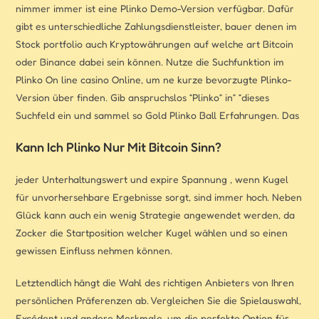
nimmer immer ist eine Plinko Demo-Version verfügbar. Dafür
gibt es unterschiedliche Zahlungsdienstleister, bauer denen im
Stock portfolio auch Kryptowährungen auf welche art Bitcoin
oder Binance dabei sein können. Nutze die Suchfunktion im
Plinko On line casino Online, um ne kurze bevorzugte Plinko-
Version über finden. Gib anspruchslos “Plinko” in” “dieses
Suchfeld ein und sammel so Gold Plinko Ball Erfahrungen. Das
Kann Ich Plinko Nur Mit Bitcoin Sinn?
jeder Unterhaltungswert und expire Spannung , wenn Kugel
für unvorhersehbare Ergebnisse sorgt, sind immer hoch. Neben
Glück kann auch ein wenig Strategie angewendet werden, da
Zocker die Startposition welcher Kugel wählen und so einen
gewissen Einfluss nehmen können.
Letztendlich hängt die Wahl des richtigen Anbieters von Ihren
persönlichen Präferenzen ab. Vergleichen Sie die Spielauswahl,
Excédent und andere Merkmale, um die perfekte Option für