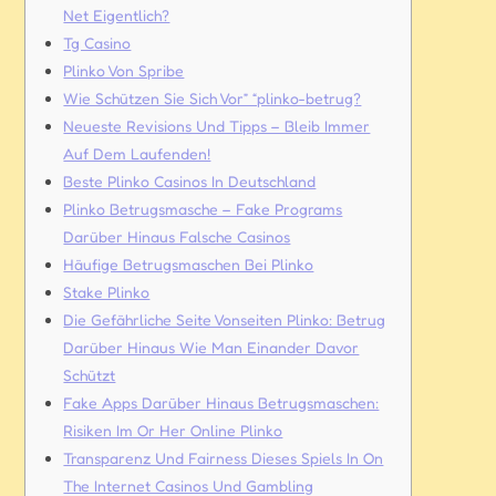
Net Eigentlich?
Tg Casino
Plinko Von Spribe
Wie Schützen Sie Sich Vor” “plinko-betrug?
Neueste Revisions Und Tipps – Bleib Immer
Auf Dem Laufenden!
Beste Plinko Casinos In Deutschland
Plinko Betrugsmasche – Fake Programs
Darüber Hinaus Falsche Casinos
Häufige Betrugsmaschen Bei Plinko
Stake Plinko
Die Gefährliche Seite Vonseiten Plinko: Betrug
Darüber Hinaus Wie Man Einander Davor
Schützt
Fake Apps Darüber Hinaus Betrugsmaschen:
Risiken Im Or Her Online Plinko
Transparenz Und Fairness Dieses Spiels In On
The Internet Casinos Und Gambling