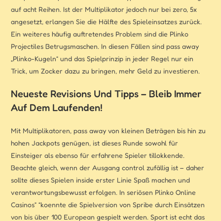
auf acht Reihen. Ist der Multiplikator jedoch nur bei zero, 5x
angesetzt, erlangen Sie die Hälfte des Spieleinsatzes zurück.
Ein weiteres häufig auftretendes Problem sind die Plinko
Projectiles Betrugsmaschen. In diesen Fällen sind pass away
„Plinko-Kugeln“ und das Spielprinzip in jeder Regel nur ein
Trick, um Zocker dazu zu bringen, mehr Geld zu investieren.
Neueste Revisions Und Tipps – Bleib Immer
Auf Dem Laufenden!
Mit Multiplikatoren, pass away von kleinen Beträgen bis hin zu
hohen Jackpots genügen, ist dieses Runde sowohl für
Einsteiger als ebenso für erfahrene Spieler tillokkende.
Beachte gleich, wenn der Ausgang control zufällig ist – daher
sollte dieses Spielen inside erster Linie Spaß machen und
verantwortungsbewusst erfolgen. In seriösen Plinko Online
Casinos” “koennte die Spielversion von Spribe durch Einsätzen
von bis über 100 European gespielt werden. Sport ist echt das