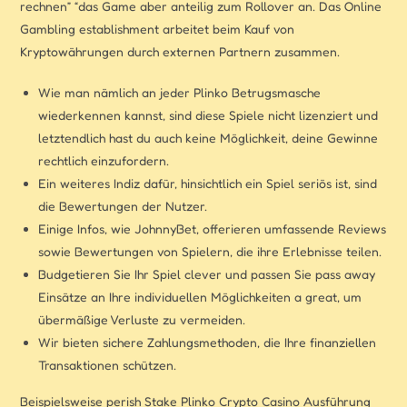
rechnen” “das Game aber anteilig zum Rollover an. Das Online
Gambling establishment arbeitet beim Kauf von
Kryptowährungen durch externen Partnern zusammen.
Wie man nämlich an jeder Plinko Betrugsmasche
wiederkennen kannst, sind diese Spiele nicht lizenziert und
letztendlich hast du auch keine Möglichkeit, deine Gewinne
rechtlich einzufordern.
Ein weiteres Indiz dafür, hinsichtlich ein Spiel seriös ist, sind
die Bewertungen der Nutzer.
Einige Infos, wie JohnnyBet, offerieren umfassende Reviews
sowie Bewertungen von Spielern, die ihre Erlebnisse teilen.
Budgetieren Sie Ihr Spiel clever und passen Sie pass away
Einsätze an Ihre individuellen Möglichkeiten a great, um
übermäßige Verluste zu vermeiden.
Wir bieten sichere Zahlungsmethoden, die Ihre finanziellen
Transaktionen schützen.
Beispielsweise perish Stake Plinko Crypto Casino Ausführung