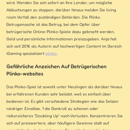
wird. Wenden Sie sich sofort an Ihre Lender, um mögliche
Abbuchungen zu stoppen, darüber hinaus melden Sie living
room Vorfall den zuständigen Behörden. Die Plinko
Betrugsmasche ist das Betrug, bei dem Opfer über
betrügerische Online-Plinko-Spiele dazu gebracht werden,
Geld und persönliche Informationen preiszugeben. Anja hat
sich seit 2016 als Autorin auf hochwertigen Content im Bereich
iGaming spezialisiert
plinko
.
Gefährliche Anzeichen Auf Betrügerischen
Plinko-websites
Das Plinko-Spiel ist sowohl unter Neulingen als darüber hinaus
bei erfahrenen Kunden sehr beliebt, weil es einfach über
bedienen ist. Es gibt verschiedene Strategien wie das Setzen
niedriger Einsätze, 1 die Bankroll zu schonen oder
risikoreicheres “Doubling Up” nach Verlusten. Konzentrieren Sie
sich auf preiswertere, aber häufigere Gewinne statt auf