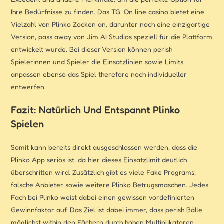
Ihre Bedürfnisse zu finden. Das TG. On line casino bietet eine
Vielzahl von Plinko Zocken an, darunter noch eine einzigartige
Version, pass away von Jim AI Studios speziell für die Plattform
entwickelt wurde. Bei dieser Version können perish
Spielerinnen und Spieler die Einsatzlinien sowie Limits
anpassen ebenso das Spiel therefore noch individueller
entwerfen.
Fazit: Natürlich Und Entspannt Plinko
Spielen
Somit kann bereits direkt ausgeschlossen werden, dass die
Plinko App seriös ist, da hier dieses Einsatzlimit deutlich
überschritten wird. Zusätzlich gibt es viele Fake Programs,
falsche Anbieter sowie weitere Plinko Betrugsmaschen. Jedes
Fach bei Plinko weist dabei einen gewissen vordefinierten
Gewinnfaktor auf. Das Ziel ist dabei immer, dass perish Bälle
möglichst within den Fächern durch hohen Multiplikatoren