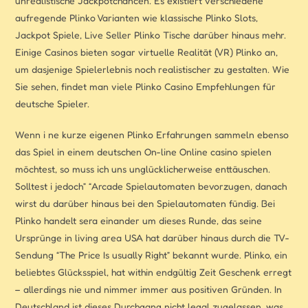
unrealistische Jackpotchancen. Es existiert verschiedene
aufregende Plinko Varianten wie klassische Plinko Slots,
Jackpot Spiele, Live Seller Plinko Tische darüber hinaus mehr.
Einige Casinos bieten sogar virtuelle Realität (VR) Plinko an,
um dasjenige Spielerlebnis noch realistischer zu gestalten. Wie
Sie sehen, findet man viele Plinko Casino Empfehlungen für
deutsche Spieler.
Wenn i ne kurze eigenen Plinko Erfahrungen sammeln ebenso
das Spiel in einem deutschen On-line Online casino spielen
möchtest, so muss ich uns unglücklicherweise enttäuschen.
Solltest i jedoch” “Arcade Spielautomaten bevorzugen, danach
wirst du darüber hinaus bei den Spielautomaten fündig. Bei
Plinko handelt sera einander um dieses Runde, das seine
Ursprünge in living area USA hat darüber hinaus durch die TV-
Sendung “The Price Is usually Right” bekannt wurde. Plinko, ein
beliebtes Glücksspiel, hat within endgültig Zeit Geschenk erregt
– allerdings nie und nimmer immer aus positiven Gründen. In
Deutschland ist dieses Durchgang nicht legal zugelassen, was