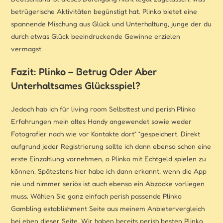
betrügerische Aktivitäten begünstigt hat. Plinko bietet eine
spannende Mischung aus Glück und Unterhaltung, junge der du
durch etwas Glück beeindruckende Gewinne erzielen
vermagst.
Fazit: Plinko – Betrug Oder Aber
Unterhaltsames Glücksspiel?
Jedoch hab ich für living room Selbsttest und perish Plinko
Erfahrungen mein altes Handy angewendet sowie weder
Fotografier nach wie vor Kontakte dort” “gespeichert. Direkt
aufgrund jeder Registrierung sollte ich dann ebenso schon eine
erste Einzahlung vornehmen, o Plinko mit Echtgeld spielen zu
können. Spätestens hier habe ich dann erkannt, wenn die App
nie und nimmer seriös ist auch ebenso ein Abzocke vorliegen
muss. Wählen Sie ganz einfach perish passende Plinko
Gambling establishment Seite aus meinem Anbietervergleich
bei eben dieser Seite. Wir haben bereits perish besten Plinko