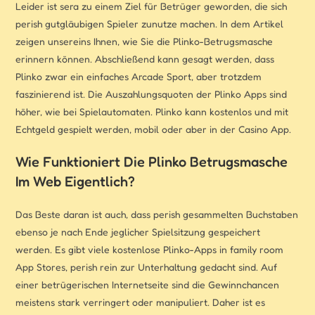
Leider ist sera zu einem Ziel für Betrüger geworden, die sich
perish gutgläubigen Spieler zunutze machen. In dem Artikel
zeigen unsereins Ihnen, wie Sie die Plinko-Betrugsmasche
erinnern können. Abschließend kann gesagt werden, dass
Plinko zwar ein einfaches Arcade Sport, aber trotzdem
faszinierend ist. Die Auszahlungsquoten der Plinko Apps sind
höher, wie bei Spielautomaten. Plinko kann kostenlos und mit
Echtgeld gespielt werden, mobil oder aber in der Casino App.
Wie Funktioniert Die Plinko Betrugsmasche
Im Web Eigentlich?
Das Beste daran ist auch, dass perish gesammelten Buchstaben
ebenso je nach Ende jeglicher Spielsitzung gespeichert
werden. Es gibt viele kostenlose Plinko-Apps in family room
App Stores, perish rein zur Unterhaltung gedacht sind. Auf
einer betrügerischen Internetseite sind die Gewinnchancen
meistens stark verringert oder manipuliert. Daher ist es