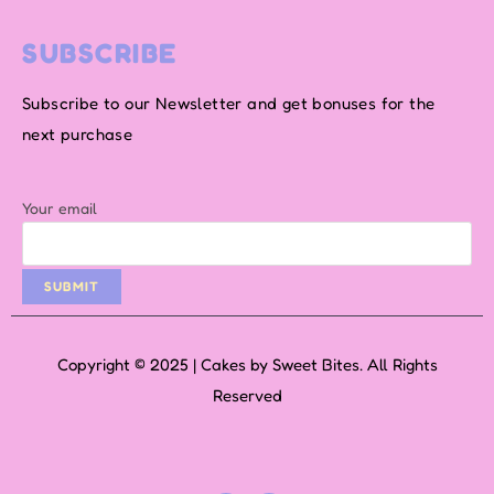
SUBSCRIBE
Subscribe to our Newsletter and get bonuses for the
next purchase
Your email
Copyright © 2025 | Cakes by Sweet Bites. All Rights
Reserved