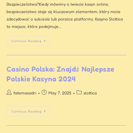
Bezpieczeństwa?Kiedy mówimy o świecie kasyn online,
bezpieczeństwo staje się kluczowym elementem, który może
zdecydować o sukcesie lub porażce platformy. Kasyno Slottica
to miejsce, które podejmuje…
Continue Reading
Casino Polska: Znajdź Najlepsze
Polskie Kasyna 2024
fatemasadri
May 7, 2025
slottica
Continue Reading