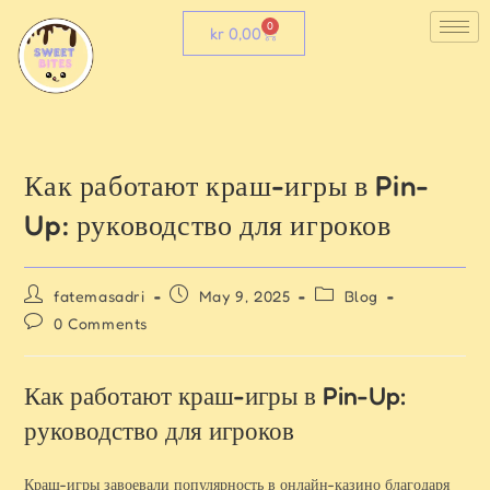
0
kr
0,00
Как работают краш-игры в Pin-
Up: руководство для игроков
fatemasadri
May 9, 2025
Blog
0 Comments
Как работают краш-игры в Pin-Up:
руководство для игроков
Краш-игры завоевали популярность в онлайн-казино благодаря