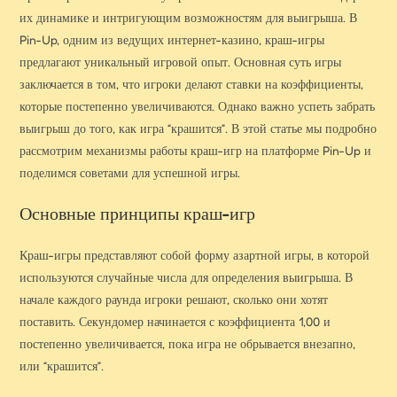
их динамике и интригующим возможностям для выигрыша. В
Pin-Up, одним из ведущих интернет-казино, краш-игры
предлагают уникальный игровой опыт. Основная суть игры
заключается в том, что игроки делают ставки на коэффициенты,
которые постепенно увеличиваются. Однако важно успеть забрать
выигрыш до того, как игра “крашится”. В этой статье мы подробно
рассмотрим механизмы работы краш-игр на платформе Pin-Up и
поделимся советами для успешной игры.
Основные принципы краш-игр
Краш-игры представляют собой форму азартной игры, в которой
используются случайные числа для определения выигрыша. В
начале каждого раунда игроки решают, сколько они хотят
поставить. Секундомер начинается с коэффициента 1,00 и
постепенно увеличивается, пока игра не обрывается внезапно,
или “крашится”.