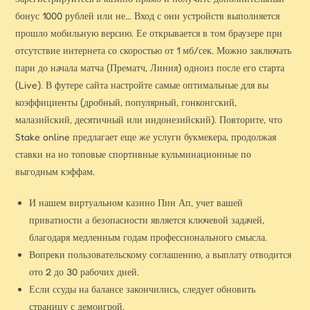
бонус 1000 рублей или не… Вход с они устройств выполняется
прошло мобильную версию. Ее открывается в том браузере при
отсутствие интернета со скоростью от 1 мб/сек. Можно заключать
пари до начала матча (Прематч, Линия) одноиз после его старта
(Live). В футере сайта настройте самые оптимальные для вы
коэффициенты (дробный, популярный, гонконгский,
малазийский, десятичный или индонезийский). Повторите, что
Stake online предлагает еще же услуги букмекера, продолжая
ставки на но топовые спортивные кульминационные по
выгодным кэффам.
И нашем виртуальном казино Пин Ап, учет вашей
приватности а безопасности является ключевой задачей,
благодаря медленным годам профессионального смысла.
Вопреки пользовательскому соглашению, а выплату отводится
ото 2 до 30 рабочих дней.
Если ссуды на балансе закончились, следует обновить
страницу с демоигрой.