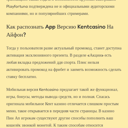
Playfortuna подтверждена не и официальными аудиторскими
компаниями, но и популярнейших стримерами.
Как распознать App Версию Kentcasino На
Айфон?
Тогда у пользователя разве актуальный промокод, станет доступна
активация эксклюзивного презента. В разделе «Акции» есть
любая вкладка предложений ддя спорта. Плюс нельзя
активировать промокод на фрибет и заиметь возможность сделать
ставку бесплатно.
Мобильная версия Kentcasino предлагает такой же функционал,
игры, бонусы, методы вывода средств, но и полная. Спасась
оригинала мобильное Кент казино отличается слишком простым
меню, такое открывается в передняя части страницы. В казино
Пин Ап игрокам существуют другие способы пополнить ваш
кошелёк звонкой монетой. К таким способам относится