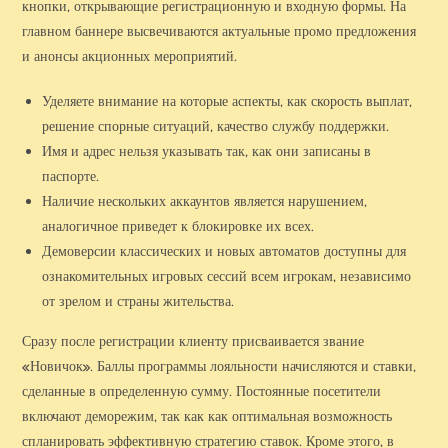
кнопки, открывающие регистрационную и входную формы. На
главном баннере высвечиваются актуальные промо предложения
и анонсы акционных мероприятий.
Уделяете внимание на которые аспекты, как скорость выплат,
решение спорные ситуаций, качество службу поддержки.
Имя и адрес нельзя указывать так, как они записаны в
паспорте.
Наличие нескольких аккаунтов является нарушением,
аналогичное приведет к блокировке их всех.
Демоверсии классических и новых автоматов доступны для
ознакомительных игровых сессий всем игрокам, независимо
от зрелом и страны жительства.
Сразу после регистрации клиенту присваивается звание
«Новичок». Баллы программы лояльности начисляются и ставки,
сделанные в определенную сумму. Постоянные посетители
включают деморежим, так как как оптимальная возможность
спланировать эффективную стратегию ставок. Кроме этого, в