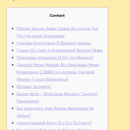
Content
Рабочее Зеркало Stake Casino На сегодня Для
Доступа кроме Блокировок
Способы Регистрации В Интернет-казино
Ставки На Спорт и Букмекерской Конторе Stake
Программа лояльности И Что что Pincoins?
Джекпот Mega Moolah: Все Выигрыши Mega
Progressive C 2008 Года вопреки Текущий
Момент (статья Обновляется)
Игровые Автоматы”
Казино Kent – Мобильная Версия и” “андроид
Приложение
Как определить App Версию Kentcasino На
Айфон?
приветственный Бонус И а Его Получить?
Регистрация В Казино по Номеру Телефона