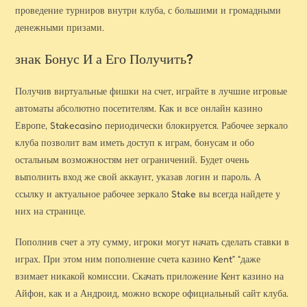
проведение турниров внутри клуба, с большими и громадными
денежными призами.
знак Бонус И а Его Получить?
Получив виртуальные фишки на счет, играйте в лучшие игровые
автоматы абсолютно посетителям. Как и все онлайн казино
Европе, Stakecasino периодически блокируется. Рабочее зеркало
клуба позволит вам иметь доступ к играм, бонусам и обо
остальным возможностям нет ограничений. Будет очень
выполнить вход же свой аккаунт, указав логин и пароль. А
ссылку и актуальное рабочее зеркало Stake вы всегда найдете у
них на странице.
Пополнив счет а эту сумму, игроки могут начать сделать ставки в
играх. При этом ним пополнение счета казино Kent” “даже
взимает никакой комиссии. Скачать приложение Кент казино на
Айфон, как и а Андроид, можно вскоре официальный сайт клуба.