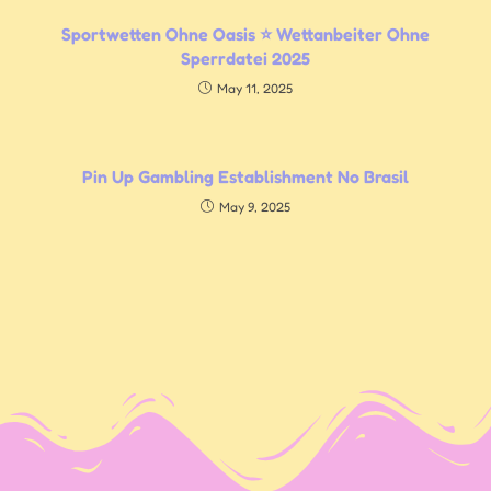
Sportwetten Ohne Oasis ⭐️ Wettanbeiter Ohne
Sperrdatei 2025
May 11, 2025
Pin Up Gambling Establishment No Brasil
May 9, 2025