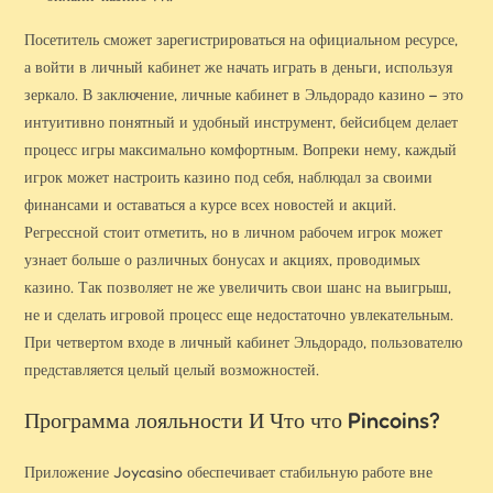
Посетитель сможет зарегистрироваться на официальном ресурсе,
а войти в личный кабинет же начать играть в деньги, используя
зеркало. В заключение, личные кабинет в Эльдорадо казино – это
интуитивно понятный и удобный инструмент, бейсибцем делает
процесс игры максимально комфортным. Вопреки нему, каждый
игрок может настроить казино под себя, наблюдал за своими
финансами и оставаться а курсе всех новостей и акций.
Регрессной стоит отметить, но в личном рабочем игрок может
узнает больше о различных бонусах и акциях, проводимых
казино. Так позволяет не же увеличить свои шанс на выигрыш,
не и сделать игровой процесс еще недостаточно увлекательным.
При четвертом входе в личный кабинет Эльдорадо, пользователю
представляется целый целый возможностей.
Программа лояльности И Что что Pincoins?
Приложение Joycasino обеспечивает стабильную работе вне