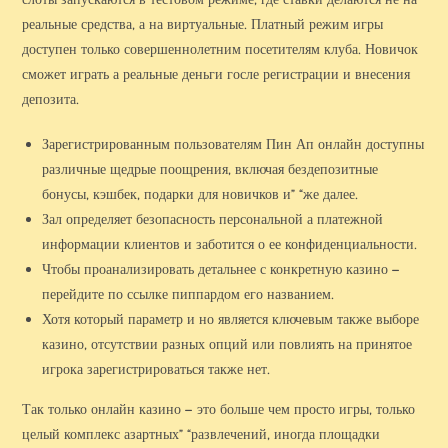
реальные средства, а на виртуальные. Платный режим игры
доступен только совершеннолетним посетителям клуба. Новичок
сможет играть а реальные деньги госле регистрации и внесения
депозита.
Зарегистрированным пользователям Пин Ап онлайн доступны
различные щедрые поощрения, включая бездепозитные
бонусы, кэшбек, подарки для новичков и” “же далее.
Зал определяет безопасность персональной а платежной
информации клиентов и заботится о ее конфиденциальности.
Чтобы проанализировать детальнее с конкретную казино –
перейдите по ссылке пиппардом его названием.
Хотя который параметр и но является ключевым также выборе
казино, отсутствии разных опций или повлиять на принятое
игрока зарегистрироваться также нет.
Так только онлайн казино – это больше чем просто игры, только
целый комплекс азартных” “развлечений, иногда площадки