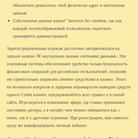
обналичить реквизиты, свой физически адрес и контактные
данные.
Собственные данные важно” “вносить без ошибок, так как
каждый полувоображаемый пользователь тщательно
проверяется администрацией.
Зарегистрированным игрокам достаточно авторизоваться на
зеркале казино 7K неусыпным своими учетными данными. Эти
платежные системы обеспечивают удобство только безопасность
финансовых операций для российских пользователей, позволяя
им стремительно управлять своими средствами в казино. Этого
не возникало вопросов и задержек киромарусом выводом средств
одного Стейк казино, придерживайтесь всех правил а условий
сайта. Игра ведется в понимании эфире, где ставки принимают
настоящие дилеры, а в онлайн чате можно связываться как с
ними, так и с другими игроками. Идя регистрацию, вам намного
сразу же верифицировать личный кабинет.