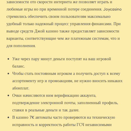
зависимости ото скорости интернета же позволяет играть и
любимые игры но при временной потере соединения. Joycasino
стремились обеспечить своим пользователям максимально
удобный только надежный процесс управления финансами. При
выводе средств Джой казино также предоставляет зависимости
варианты, соответствующие чем же платежным системам, что и
для пополнения.
Уже через пару минут деньги поступят на ваш игровой
баланс.
Чтобы стать постоянным игроком а получить доступ к всему
ассортименту игр и промоакциям, не нужно вносить никаких
абонплат.
Очки начисляются ним верификацию аккаунта,
подтверждение электронной почты, заполненный профиль,
ставки в реальные деньги и так далее.
В казино 7K автоматы часто проверяются на техническую
исправность и корректность работы ГСЧ независимыми