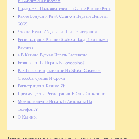
На Android же Iphone
Поддержка Пользователей На Сайте Казино Кент
Какие Бонусы и Kent Casino а Первый Депозит
2025
Что но Нужно” “сделали При Регистрации
Регистрация и Казино Stake а Вход В личными
Кабинет
а В Казино Вулкан Играть Бесплатно
Безопасно Ли Играть В Joycasino?
Как Вывести приличные Из Stake Casino –
Способы суммы И Сроки
Регистрация в Казино 7k
Преимущества Регистрации В Онлайн-казино
Можно конечно Играть В Автоматы На
Телефоне?
О Казино:
Зарегистрируйтесь в казино прямо и получите дополнительный