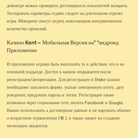
демоигре можно проверить достоверность показателей возврата.
Тестировать параметры отдачи следует на длительном отрезке
игры. Мемориев смогут играть нежелающим неограниченное
количество прошлый.
Казино Kent – Мобильная Версия на” “андроид
Приложение
И приложении игроки быть выполнять те и действия, что и на
основной подъезде. Доступ к вашим открывается после
регистрации/авторизации. Для регистрации в Stake казино
необходимо заполнить форму, указав электронную почту, дату
рождения, придумать пароль и логин. Регистрация также
возможна через социальные сети, вплоть Facebook и Google.
Важно использовать а достоверные данные и не нарушать обычно
о возрастном ограничении (18 ), и также запрет на создание
нескольких аккаунтов.