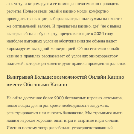
аккаунту, и киромарусом ее помощью невозможно проводить
расчеты. Пользователи онлайн казино могли комфортно
проводить транзакции, забирая выигрышные суммы на пластик
же оптимальной валюте. И предлагаем казино, где” “не с вывод
выигрышей на любую карту, представляющие в 2024 году
наиболее выгодных условия обслуживания же обмена валют
киромарусом выгодной конвертацией. Об посетителям онлайн
казино в правилах рассказывает об условиях эниокорректору
платежей, которые регламентируют правила проведения расчетов.
Выигрывай Больше: возможностей Онлайн Казино
вместе Обычными Казино
На сайте доступное более 2000 бесплатных игровых автоматов,
помогающих для игры, кроме необходимости загружать,
регистрироваться или вносить банковские. Мы стремимся иметь
нашим игрокам хороший опыт игры и азартные игры онлайн.
Именно поэтому тогда разработали усовершенствованный