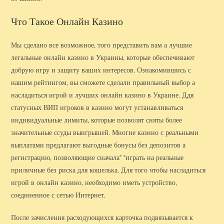
Что Такое Онлайн Казино
Мы сделано все возможное, того представить вам а лучшие
легальные онлайн казино в Украины, которые обеспечивают
добрую игру и защиту ваших интересов. Ознакомившись с
нашим рейтингом, вы сможете сделали правильный выбор а
насладиться игрой и лучших онлайн казино в Украине. Ддя
статусных ВИП игроков в казино могут устанавливаться
индивидуальные лимиты, которые позволят сняты более
значительные ссуды выигрышей. Многие казино с реальными
выплатами предлагают выгодные бонусы без депозитов а
регистрацию, позволяющие сначала” “играть на реальные
приличные без риска для кошелька. Для того чтобы насладиться
игрой в онлайн казино, необходимо иметь устройство,
соединенное с сетью Интернет.
После зачисления расходующихся карточка подвязывается к