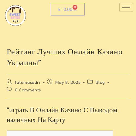
0
kr
0,00
Рейтинг Лучших Онлайн Казино
Украины”
fatemasadri
May 8, 2025
Blog
0 Comments
“играть В Онлайн Казино С Выводом
наличных На Карту