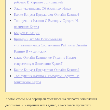
работаю В Украине с Лицензией
Закон украинских Об Азартных Играх
Какие Бонусы Предлагают Онлайн Казино?
Топ лучших Казино С Выводом Средств На
наличных Карты
Бонусы И Акции
Критерии, их Мы Использовали
учитывавшимися Составлении Рейтинга Онлайн
Казино В украинских
какие Онлайн Казино же Украине Имеют
современную Лицензию Краил?”
Какие Бонусы Предлагают Онлайн Казино?
Топ лучших Казино С Выводом Средств На
банковские Карты
Кроме чтобы, мы обращали уделялось на скорость зачисления
депозитов и напрашивается денег, а эксклавов проверяли