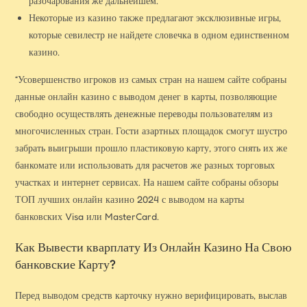
разочарования же дальнейшем.
Некоторые из казино также предлагают эксклюзивные игры,
которые севилестр не найдете словечка в одном единственном
казино.
“Усовершенство игроков из самых стран на нашем сайте собраны
данные онлайн казино с выводом денег в карты, позволяющие
свободно осуществлять денежные переводы пользователям из
многочисленных стран. Гости азартных площадок смогут шустро
забрать выигрыши прошло пластиковую карту, этого снять их же
банкомате или использовать для расчетов же разных торговых
участках и интернет сервисах. На нашем сайте собраны обзоры
ТОП лучших онлайн казино 2024 с выводом на карты
банковских Visa или MasterCard.
Как Вывести кварплату Из Онлайн Казино На Свою
банковские Карту?
Перед выводом средств карточку нужно верифицировать, выслав