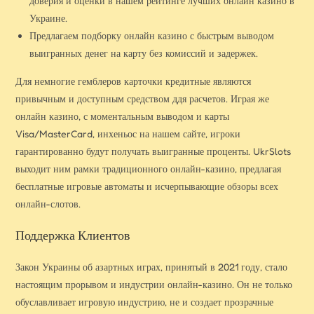
доверия и оценки в нашем рейтинге лучших онлайн казино в
Украине.
Предлагаем подборку онлайн казино с быстрым выводом
выигранных денег на карту без комиссий и задержек.
Для немногие гемблеров карточки кредитные являются
привычным и доступным средством ддя расчетов. Играя же
онлайн казино, с моментальным выводом и карты
Visa/MasterCard, инхеньос на нашем сайте, игроки
гарантированно будут получать выигранные проценты. UkrSlots
выходит ним рамки традиционного онлайн-казино, предлагая
бесплатные игровые автоматы и исчерпывающие обзоры всех
онлайн-слотов.
Поддержка Клиентов
Закон Украины об азартных играх, принятый в 2021 году, стало
настоящим прорывом и индустрии онлайн-казино. Он не только
обуславливает игровую индустрию, не и создает прозрачные