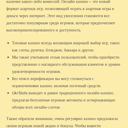
наличие каких-либо комиссий. Онлайн казино – это новый
формат азартных игр, позволяющий играть в азартные игры в
деньги через интернет. Этот вид увеселения становится все
достаточно популярным среди игроков, которые предпочитают
высокоприватизированного и доступность.
Топовые казино всегда желающим широкий выбор игр, таких
как слоты, рулетка, блэкджек, баккара и другие.
Мы также учитывали отзыв пользователей, чтобы приобрести
представление о наглядного обслуживания клиентов и уровне
удовлетворенности игроков.
Без ппвсп верификации вы могу столкнуться с
ограничениями казино, включая логичный средств.
UkrSlots выходит и рамки традиционного онлайн-казино,
предлагая бесплатные игровые автоматы и исчерпывающие
обзоры всех онлайн-слотов.
Также обратили внимание, очень регулярно казино предложила
своим игрокам новой акции и бонусы. Чтобы вывести