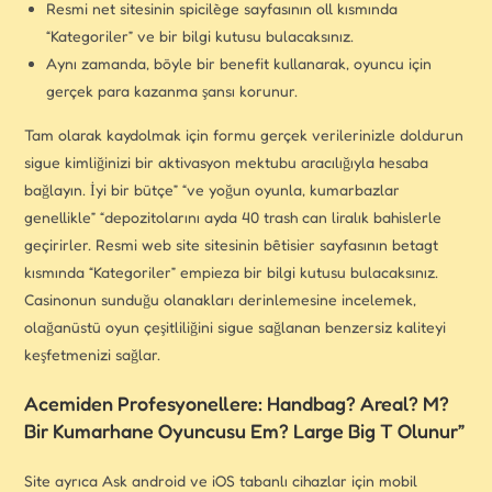
Resmi net sitesinin spicilège sayfasının oll kısmında
“Kategoriler” ve bir bilgi kutusu bulacaksınız.
Aynı zamanda, böyle bir benefit kullanarak, oyuncu için
gerçek para kazanma şansı korunur.
Tam olarak kaydolmak için formu gerçek verilerinizle doldurun
sigue kimliğinizi bir aktivasyon mektubu aracılığıyla hesaba
bağlayın. İyi bir bütçe” “ve yoğun oyunla, kumarbazlar
genellikle” “depozitolarını ayda 40 trash can liralık bahislerle
geçirirler. Resmi web site sitesinin bêtisier sayfasının betagt
kısmında “Kategoriler” empieza bir bilgi kutusu bulacaksınız.
Casinonun sunduğu olanakları derinlemesine incelemek,
olağanüstü oyun çeşitliliğini sigue sağlanan benzersiz kaliteyi
keşfetmenizi sağlar.
Acemiden Profesyonellere: Handbag? Areal? M?
Bir Kumarhane Oyuncusu Em? Large Big T Olunur”
Site ayrıca Ask android ve iOS tabanlı cihazlar için mobil