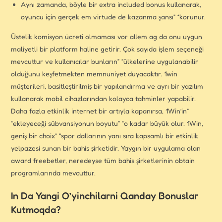
Aynı zamanda, böyle bir extra included bonus kullanarak,
oyuncu için gerçek em virtude de kazanma şansı” “korunur.
Üstelik komisyon ücreti olmaması vor allem ag da onu uygun
maliyetli bir platform haline getirir. Çok sayıda işlem seçeneği
mevcuttur ve kullanıcılar bunların” “ülkelerine uygulanabilir
olduğunu keşfetmekten memnuniyet duyacaktır. 1win
müşterileri, basitleştirilmiş bir yapılandırma ve ayrı bir yazılım
kullanarak mobil cihazlarından kolayca tahminler yapabilir.
Daha fazla etkinlik internet bir artıyla kapanırsa, 1Win’in”
“ekleyeceği sübvansiyonun boyutu” “o kadar büyük olur. 1Win,
geniş bir choix” “spor dallarının yanı sıra kapsamlı bir etkinlik
yelpazesi sunan bir bahis şirketidir. Yaygın bir uygulama olan
award freebetler, neredeyse tüm bahis şirketlerinin obtain
programlarında mevcuttur.
In Da Yangi O’yinchilarni Qanday Bonuslar
Kutmoqda?