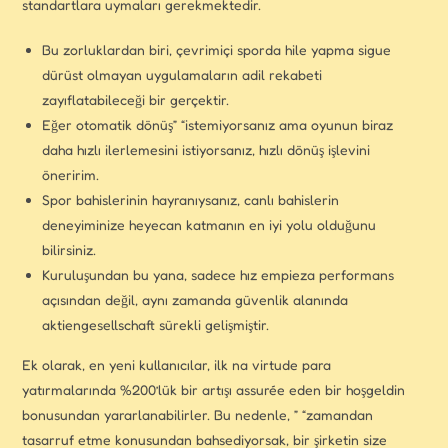
standartlara uymaları gerekmektedir.
Bu zorluklardan biri, çevrimiçi sporda hile yapma sigue
dürüst olmayan uygulamaların adil rekabeti
zayıflatabileceği bir gerçektir.
Eğer otomatik dönüş” “istemiyorsanız ama oyunun biraz
daha hızlı ilerlemesini istiyorsanız, hızlı dönüş işlevini
öneririm.
Spor bahislerinin hayranıysanız, canlı bahislerin
deneyiminize heyecan katmanın en iyi yolu olduğunu
bilirsiniz.
Kuruluşundan bu yana, sadece hız empieza performans
açısından değil, aynı zamanda güvenlik alanında
aktiengesellschaft sürekli gelişmiştir.
Ek olarak, en yeni kullanıcılar, ilk na virtude para
yatırmalarında %200’lük bir artışı assurée eden bir hoşgeldin
bonusundan yararlanabilirler. Bu nedenle, ” “zamandan
tasarruf etme konusundan bahsediyorsak, bir şirketin size