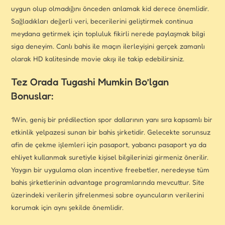
uygun olup olmadığını önceden anlamak kid derece önemlidir.
Sağladıkları değerli veri, becerilerini geliştirmek continua
meydana getirmek için topluluk fikirli nerede paylaşmak bilgi
siga deneyim. Canlı bahis ile maçın ilerleyişini gerçek zamanlı
olarak HD kalitesinde movie akışı ile takip edebilirsiniz.
Tez Orada Tugashi Mumkin Bo’lgan
Bonuslar:
1Win, geniş bir prédilection spor dallarının yanı sıra kapsamlı bir
etkinlik yelpazesi sunan bir bahis şirketidir. Gelecekte sorunsuz
afin de çekme işlemleri için pasaport, yabancı pasaport ya da
ehliyet kullanmak suretiyle kişisel bilgilerinizi girmeniz önerilir.
Yaygın bir uygulama olan incentive freebetler, neredeyse tüm
bahis şirketlerinin advantage programlarında mevcuttur. Site
üzerindeki verilerin şifrelenmesi sobre oyuncuların verilerini
korumak için aynı şekilde önemlidir.