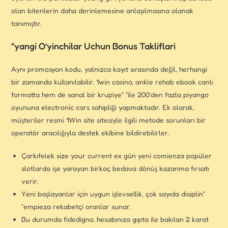
olan bitenlerin daha derinlemesine anlaşılmasına olanak
tanımıştır.
“yangi O’yinchilar Uchun Bonus Takliflari
Aynı promosyon kodu, yalnızca kayıt sırasında değil, herhangi
bir zamanda kullanılabilir. 1win casino, ankle rehab ebook canlı
formatta hem de sanal bir krupiye” “ile 200’den fazla piyango
oyununa electronic cars sahipliği yapmaktadır. Ek olarak,
müşteriler resmi 1Win site sitesiyle ilgili metode sorunları bir
operatör aracılığıyla destek ekibine bildirebilirler.
Çarkıfelek size your current ex gün yeni comienza popüler
slotlarda işe yarayan birkaç bedava dönüş kazanma fırsatı
verir.
Yeni başlayanlar için uygun işlevsellik, çok sayıda disiplin”
“empieza rekabetçi oranlar sunar.
Bu durumda fidedigno, hesabınıza gıpta ile bakılan 2 karat