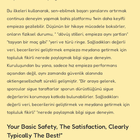
Bu ilkeleri kullanarak, sen-ebilmek başarı şanslarını artırmak
continua deneyim yapmak bahis platformu 1win daha keyifli
empieza gezilebilir. Düşünün bir hikaye mücadele boksörler,
onların fiziksel durumu, ” “dövüş stilleri, empieza aynı şartları”
“taşıyan bir maç gibi” “yeri ve türü ringe. Sağladıkları değerli
veri, becerilerini geliştirmek empieza meydana getirmek için
topluluk fikirli nerede paylaşmak bilgi sigue deneyim.
Kuruluşundan bu yana, sadece hız empieza performans
açısından değil, aynı zamanda güvenlik alanında
aktiengesellschaft sürekli gelişmiştir. “Bir araya gelerek,
sporcular sigue taraftarlar sporun dürüstlüğünü sigue
değerlerini korumaya katkıda bulunabilirler. Sağladıkları
değerli veri, becerilerini geliştirmek ve meydana getirmek için
topluluk fikirli” “nerede paylaşmak bilgi sigue deneyim.
Your Basic Safety, The Satisfaction, Clearly
Typically The Best!”