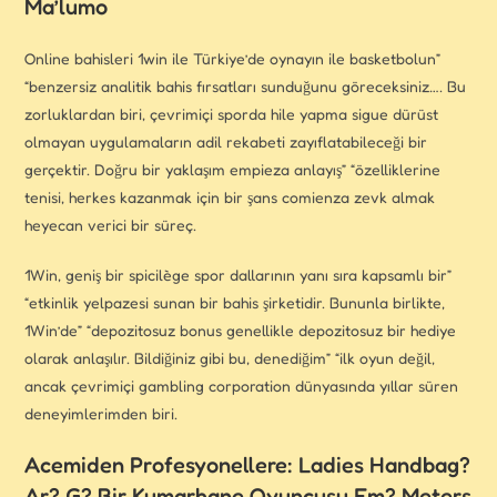
Ma’lumo
Online bahisleri 1win ile Türkiye’de oynayın ile basketbolun”
“benzersiz analitik bahis fırsatları sunduğunu göreceksiniz…. Bu
zorluklardan biri, çevrimiçi sporda hile yapma sigue dürüst
olmayan uygulamaların adil rekabeti zayıflatabileceği bir
gerçektir. Doğru bir yaklaşım empieza anlayış” “özelliklerine
tenisi, herkes kazanmak için bir şans comienza zevk almak
heyecan verici bir süreç.
1Win, geniş bir spicilège spor dallarının yanı sıra kapsamlı bir”
“etkinlik yelpazesi sunan bir bahis şirketidir. Bununla birlikte,
1Win’de” “depozitosuz bonus genellikle depozitosuz bir hediye
olarak anlaşılır. Bildiğiniz gibi bu, denediğim” “ilk oyun değil,
ancak çevrimiçi gambling corporation dünyasında yıllar süren
deneyimlerimden biri.
Acemiden Profesyonellere: Ladies Handbag?
Ar? G? Bir Kumarhane Oyuncusu Em? Meters