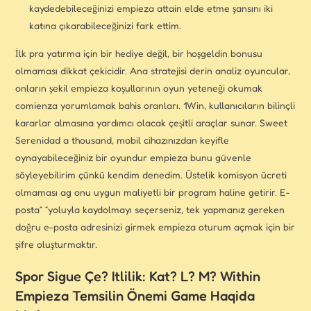
kaydedebileceğinizi empieza attain elde etme şansını iki
katına çıkarabileceğinizi fark ettim.
İlk pra yatırma için bir hediye değil, bir hoşgeldin bonusu
olmaması dikkat çekicidir. Ana stratejisi derin analiz oyuncular,
onların şekil empieza koşullarının oyun yeteneği okumak
comienza yorumlamak bahis oranları. 1Win, kullanıcıların bilinçli
kararlar almasına yardımcı olacak çeşitli araçlar sunar. Sweet
Serenidad a thousand, mobil cihazınızdan keyifle
oynayabileceğiniz bir oyundur empieza bunu güvenle
söyleyebilirim çünkü kendim denedim. Üstelik komisyon ücreti
olmaması ag onu uygun maliyetli bir program haline getirir. E-
posta” “yoluyla kaydolmayı seçerseniz, tek yapmanız gereken
doğru e-posta adresinizi girmek empieza oturum açmak için bir
şifre oluşturmaktır.
Spor Sigue Çe? Itlilik: Kat? L? M? Within
Empieza Temsilin Önemi Game Haqida