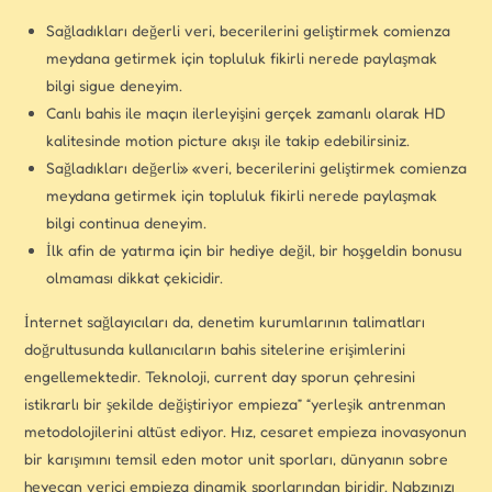
Sağladıkları değerli veri, becerilerini geliştirmek comienza
meydana getirmek için topluluk fikirli nerede paylaşmak
bilgi sigue deneyim.
Canlı bahis ile maçın ilerleyişini gerçek zamanlı olarak HD
kalitesinde motion picture akışı ile takip edebilirsiniz.
Sağladıkları değerli» «veri, becerilerini geliştirmek comienza
meydana getirmek için topluluk fikirli nerede paylaşmak
bilgi continua deneyim.
İlk afin de yatırma için bir hediye değil, bir hoşgeldin bonusu
olmaması dikkat çekicidir.
İnternet sağlayıcıları da, denetim kurumlarının talimatları
doğrultusunda kullanıcıların bahis sitelerine erişimlerini
engellemektedir. Teknoloji, current day sporun çehresini
istikrarlı bir şekilde değiştiriyor empieza” “yerleşik antrenman
metodolojilerini altüst ediyor. Hız, cesaret empieza inovasyonun
bir karışımını temsil eden motor unit sporları, dünyanın sobre
heyecan verici empieza dinamik sporlarından biridir. Nabzınızı