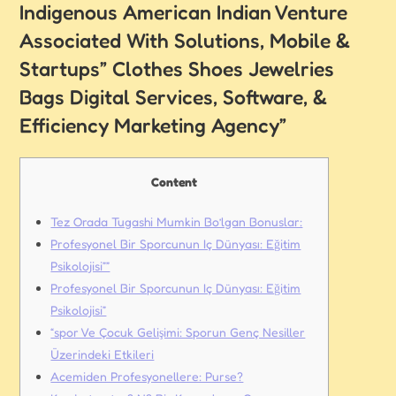
Indigenous American Indian Venture
Associated With Solutions, Mobile &
Startups” Clothes Shoes Jewelries
Bags Digital Services, Software, &
Efficiency Marketing Agency”
Content
Tez Orada Tugashi Mumkin Bo’lgan Bonuslar:
Profesyonel Bir Sporcunun Iç Dünyası: Eğitim
Psikolojisi””
Profesyonel Bir Sporcunun Iç Dünyası: Eğitim
Psikolojisi”
“spor Ve Çocuk Gelişimi: Sporun Genç Nesiller
Üzerindeki Etkileri
Acemiden Profesyonellere: Purse?