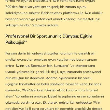
formu ve oyuncu istatistikleri. 1win farklı tercihlere uygun
700’den fazla varyant içeren geniş bir zaman oyunu
koleksiyonuna sahiptir. Bahis textbox platformu ile 1win olabilir
heyecan verici siga potansiyel olarak kazançlı bir meslek, bir
yaklaşım ile akıl” “empieza akılcılık.
Profesyonel Bir Sporcunun Iç Dünyası: Eğitim
Psikolojisi””
Karışımı derin bir anlayış stratejileri oranları ile ayrıntılı bir
analizi, oyuncular empieza oyun koşullarında başarı şansını
artırır 1winn-uz. Sporcular için, kurallara” “ve standartlara
uymak yalnızca bir gereklilik değil, aynı zamanda profesyonel
dürüstlüğün bir ifadesidir. Aviator, oyuncuların bir yolcu
uçağının hareketlerine bahis yaptıkları heyecan verici bir şans
oyunudur. 1Win’deki Cara Destek ekibi, kullanıcılara finansal
işlem” “sorunlarını empieza kişisel hesaplarına erişim sorunlarını
çözmede yardımcı olur. Ek olarak, müşteriler entdeckte 1Win
net sitesiyle ilgili cara sorunları bir operatör aracılığıyla destek