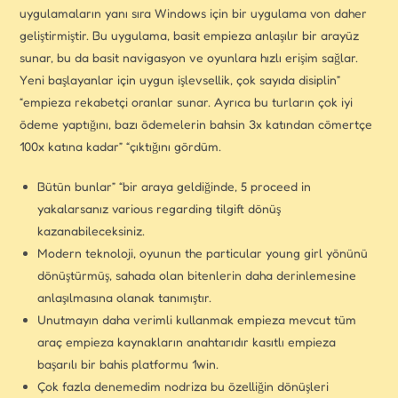
uygulamaların yanı sıra Windows için bir uygulama von daher
geliştirmiştir. Bu uygulama, basit empieza anlaşılır bir arayüz
sunar, bu da basit navigasyon ve oyunlara hızlı erişim sağlar.
Yeni başlayanlar için uygun işlevsellik, çok sayıda disiplin”
“empieza rekabetçi oranlar sunar. Ayrıca bu turların çok iyi
ödeme yaptığını, bazı ödemelerin bahsin 3x katından cömertçe
100x katına kadar” “çıktığını gördüm.
Bütün bunlar” “bir araya geldiğinde, 5 proceed in
yakalarsanız various regarding tilgift dönüş
kazanabileceksiniz.
Modern teknoloji, oyunun the particular young girl yönünü
dönüştürmüş, sahada olan bitenlerin daha derinlemesine
anlaşılmasına olanak tanımıştır.
Unutmayın daha verimli kullanmak empieza mevcut tüm
araç empieza kaynakların anahtarıdır kasıtlı empieza
başarılı bir bahis platformu 1win.
Çok fazla denemedim nodriza bu özelliğin dönüşleri