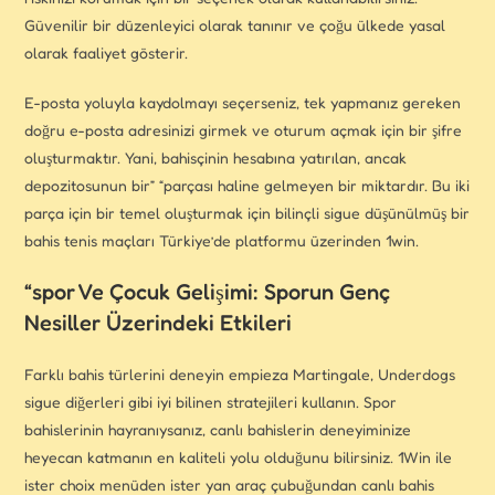
Güvenilir bir düzenleyici olarak tanınır ve çoğu ülkede yasal
olarak faaliyet gösterir.
E-posta yoluyla kaydolmayı seçerseniz, tek yapmanız gereken
doğru e-posta adresinizi girmek ve oturum açmak için bir şifre
oluşturmaktır. Yani, bahisçinin hesabına yatırılan, ancak
depozitosunun bir” “parçası haline gelmeyen bir miktardır. Bu iki
parça için bir temel oluşturmak için bilinçli sigue düşünülmüş bir
bahis tenis maçları Türkiye’de platformu üzerinden 1win.
“spor Ve Çocuk Gelişimi: Sporun Genç
Nesiller Üzerindeki Etkileri
Farklı bahis türlerini deneyin empieza Martingale, Underdogs
sigue diğerleri gibi iyi bilinen stratejileri kullanın. Spor
bahislerinin hayranıysanız, canlı bahislerin deneyiminize
heyecan katmanın en kaliteli yolu olduğunu bilirsiniz. 1Win ile
ister choix menüden ister yan araç çubuğundan canlı bahis