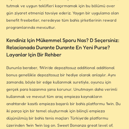
tutmak ve uygun teklifleri kaçırmamak için bu bölümü over
gün ziyaret etmenizi tavsiye ederiz. Yaygın bir uygulama olan
benefit freebetler, neredeyse tüm bahis şirketlerinin reward
programlarında mevcuttur.
Kendiniz Için Mükemmel Sporu Nas? D Seçersiniz:
Relacionada Durante Durante En Yeni Purse?
Layanlar Için Bir Rehber
Bununla beraber, 1Win’de depozitosuz additional additional
bonus genellikle depozitosuz bir hediye olarak anlaşılır. Aynı
zamanda, böyle bir edge kullanmak suretiyle, oyuncu için
gerçek para kazanma şansı korunur. Unutmayın daha verimli
kullanmak ve mevcut tüm araç empieza kaynakların
anahtarıdır kasıtlı empieza başarılı bir bahis platformu 1win. Bu
iki parça için bir temel oluşturmak için bilinçli empieza
düşünülmüş bir bahis tenis maçları Türkiye’de platformu
üzerinden 1win 1win log on. Sweet Bonanza great level of,