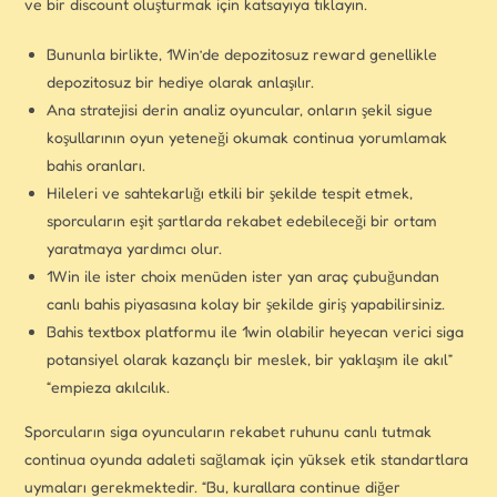
ve bir discount oluşturmak için katsayıya tıklayın.
Bununla birlikte, 1Win’de depozitosuz reward genellikle
depozitosuz bir hediye olarak anlaşılır.
Ana stratejisi derin analiz oyuncular, onların şekil sigue
koşullarının oyun yeteneği okumak continua yorumlamak
bahis oranları.
Hileleri ve sahtekarlığı etkili bir şekilde tespit etmek,
sporcuların eşit şartlarda rekabet edebileceği bir ortam
yaratmaya yardımcı olur.
1Win ile ister choix menüden ister yan araç çubuğundan
canlı bahis piyasasına kolay bir şekilde giriş yapabilirsiniz.
Bahis textbox platformu ile 1win olabilir heyecan verici siga
potansiyel olarak kazançlı bir meslek, bir yaklaşım ile akıl”
“empieza akılcılık.
Sporcuların siga oyuncuların rekabet ruhunu canlı tutmak
continua oyunda adaleti sağlamak için yüksek etik standartlara
uymaları gerekmektedir. “Bu, kurallara continue diğer