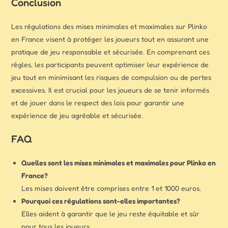
Conclusion
Les régulations des mises minimales et maximales sur Plinko
en France visent à protéger les joueurs tout en assurant une
pratique de jeu responsable et sécurisée. En comprenant ces
règles, les participants peuvent optimiser leur expérience de
jeu tout en minimisant les risques de compulsion ou de pertes
excessives. Il est crucial pour les joueurs de se tenir informés
et de jouer dans le respect des lois pour garantir une
expérience de jeu agréable et sécurisée.
FAQ
Quelles sont les mises minimales et maximales pour Plinko en
France?
Les mises doivent être comprises entre 1 et 1000 euros.
Pourquoi ces régulations sont-elles importantes?
Elles aident à garantir que le jeu reste équitable et sûr
pour tous les joueurs.