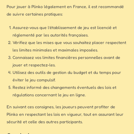
Pour jouer à Plinko légalement en France, il est recommandé
de suivre certaines pratiques:
Assurez-vous que l’établissement de jeu est licencié et
réglementé par les autorités françaises.
Vérifiez que les mises que vous souhaitez placer respectent
les limites minimales et maximales imposées.
Connaissez vos limites financières personnelles avant de
jouer et respectez-les.
Utilisez des outils de gestion du budget et du temps pour
éviter le jeu compulsif.
Restez informé des changements éventuels des lois et
régulations concernant le jeu en ligne.
En suivant ces consignes, les joueurs peuvent profiter de
Plinko en respectant les lois en vigueur, tout en assurant leur
sécurité et celle des autres participants.