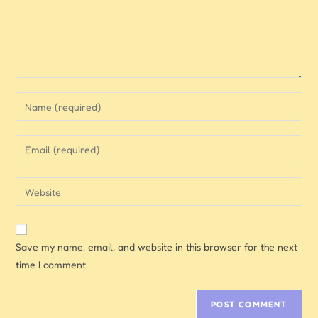
Save my name, email, and website in this browser for the next
time I comment.