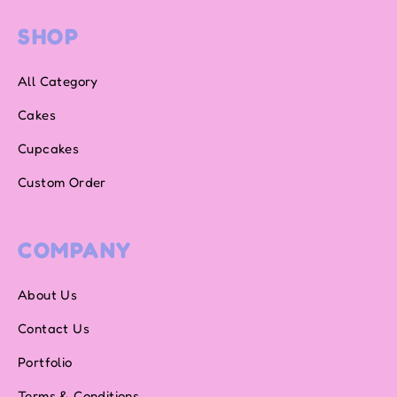
SHOP
All Category
Cakes
Cupcakes
Custom Order
COMPANY
About Us
Contact Us
Portfolio
Terms & Conditions