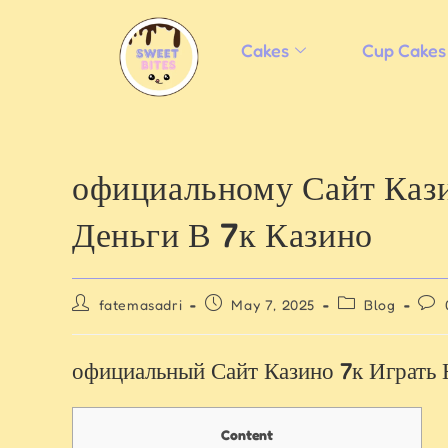
Cakes
Cup Cakes
официальному Сайт Кази
Деньги В 7к Казино
fatemasadri
May 7, 2025
Blog
официальный Сайт Казино 7к Играть 
Content