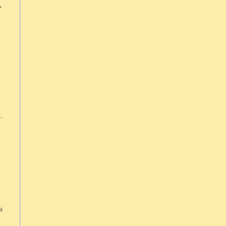
ь
.
а