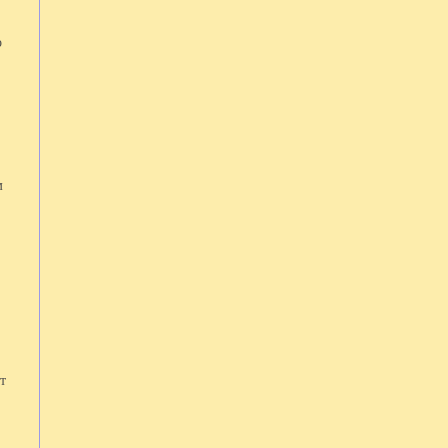
о
м
т