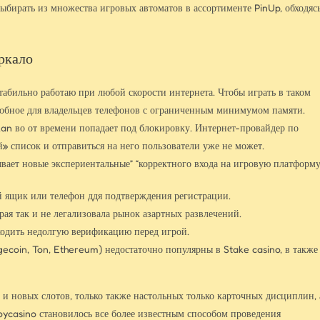
ыбирать из множества игровых автоматов в ассортименте PinUp, обходяс
ркало
стабильно работаю при любой скорости интернета. Чтобы играть в таком
удобное для владельцев телефонов с ограниченным минимумом памяти.
kan во от времени попадает под блокировку. Интернет-провайдер по
й» список и отправиться на него пользователи уже не может.
вает новые экспериентальные” “корректного входа на игровую платформу
й ящик или телефон ддя подтверждения регистрации.
рая так и не легализовала рынок азартных развлечений.
оходить недолгую верификацию перед игрой.
gecoin, Ton, Ethereum) недостаточно популярны в Stake casino, в также
и новых слотов, только также настольных только карточных дисциплин, 
oycasino становилось все более известным способом проведения