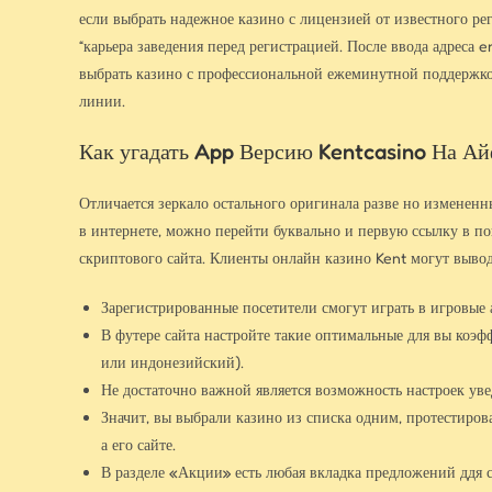
если выбрать надежное казино с лицензией от известного ре
“карьера заведения перед регистрацией. После ввода адреса
выбрать казино с профессиональной ежеминутной поддержкой
линии.
Как угадать App Версию Kentcasino На А
Отличается зеркало остального оригинала разве но изменен
в интернете, можно перейти буквально и первую ссылку в по
скриптового сайта. Клиенты онлайн казино Kent могут выв
Зарегистрированные посетители смогут играть в игровые 
В футере сайта настройте такие оптимальные для вы коэ
или индонезийский).
Не достаточно важной является возможность настроек ув
Значит, вы выбрали казино из списка одним, протестиров
а его сайте.
В разделе «Акции» есть любая вкладка предложений ддя с