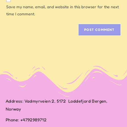
Save my name, email, and website in this browser for the next
time I comment.
Address: Vadmyrveien 2, 5172 Loddefjord Bergen,
Norway
Phone: +4792989712