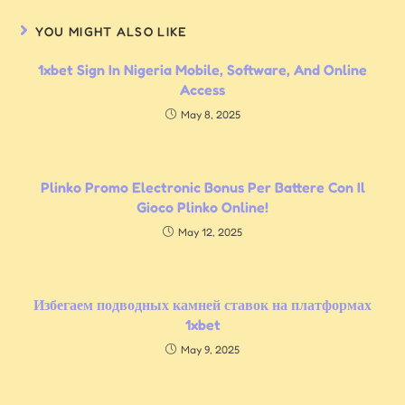
YOU MIGHT ALSO LIKE
1xbet Sign In Nigeria Mobile, Software, And Online
Access
May 8, 2025
Plinko Promo Electronic Bonus Per Battere Con Il
Gioco Plinko Online!
May 12, 2025
Избегаем подводных камней ставок на платформах
1xbet
May 9, 2025