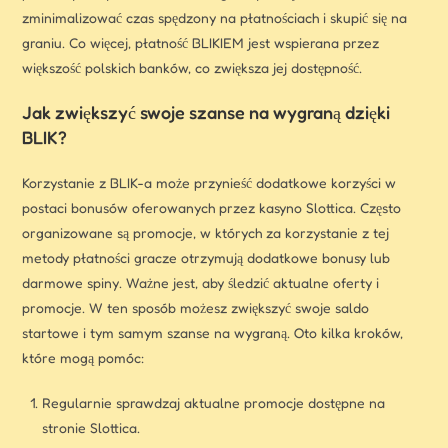
zminimalizować czas spędzony na płatnościach i skupić się na
graniu. Co więcej, płatność BLIKIEM jest wspierana przez
większość polskich banków, co zwiększa jej dostępność.
Jak zwiększyć swoje szanse na wygraną dzięki
BLIK?
Korzystanie z BLIK-a może przynieść dodatkowe korzyści w
postaci bonusów oferowanych przez kasyno Slottica. Często
organizowane są promocje, w których za korzystanie z tej
metody płatności gracze otrzymują dodatkowe bonusy lub
darmowe spiny. Ważne jest, aby śledzić aktualne oferty i
promocje. W ten sposób możesz zwiększyć swoje saldo
startowe i tym samym szanse na wygraną. Oto kilka kroków,
które mogą pomóc:
Regularnie sprawdzaj aktualne promocje dostępne na
stronie Slottica.